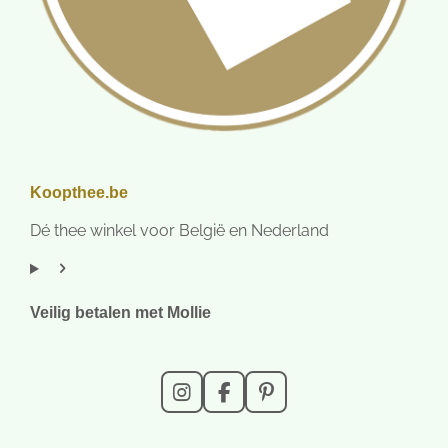
Koopthee.be
Dé thee winkel voor België en Nederland
Veilig betalen met Mollie
I
F
P
n
a
i
s
c
n