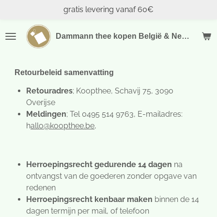
gratis levering vanaf 60€
Ga
direct
naar
Dammann thee kopen België & Nederland
de
hoofdinhoud
Retourbeleid samenvatting
Retouradres
; Koopthee, Schavij 75, 3090
Overijse
Meldingen
; Tel 0495 514 9763, E-mailadres:
h
allo@koopthee.be,
Herroepingsrecht gedurende 14 dagen
na
ontvangst van de goederen zonder opgave van
redenen
Herroepingsrecht kenbaar maken
binnen de 14
dagen termijn per mail, of telefoon