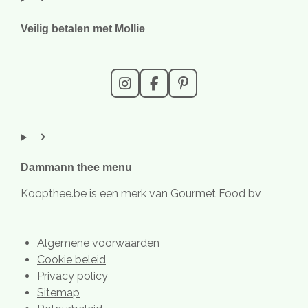
Veilig betalen met Mollie
I
F
P
n
a
i
s
c
n
t
e
t
a
b
e
g
o
r
r
o
e
Dammann thee menu
a
k
s
m
t
Koopthee.be is een merk van Gourmet Food bv
Algemene voorwaarden
Cookie beleid
Privacy policy
Sitemap