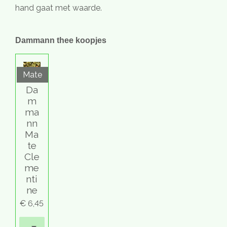
hand gaat met waarde.
Dammann thee koopjes
Mate
Da
m
ma
nn
Ma
te
Cle
me
nti
ne
€ 6,45