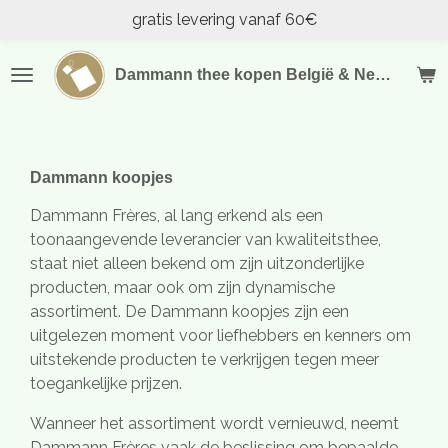
gratis levering vanaf 60€
Ga
direct
naar
Dammann thee kopen België & Nederland
de
hoofdinhoud
Dammann koopjes
Dammann Frères, al lang erkend als een
toonaangevende leverancier van kwaliteitsthee,
staat niet alleen bekend om zijn uitzonderlijke
producten, maar ook om zijn dynamische
assortiment. De Dammann koopjes zijn een
uitgelezen moment voor liefhebbers en kenners om
uitstekende producten te verkrijgen tegen meer
toegankelijke prijzen.
Wanneer het assortiment wordt vernieuwd, neemt
Dammann Frères vaak de beslissing om bepaalde