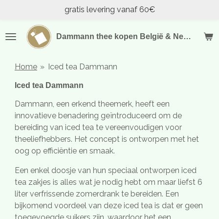
gratis levering vanaf 60€
Ga
direct
naar
Dammann thee kopen België & Nederland
de
hoofdinhoud
Home
»
Iced tea Dammann
Iced tea Dammann
Dammann, een erkend theemerk, heeft een
innovatieve benadering geïntroduceerd om de
bereiding van iced tea te vereenvoudigen voor
theeliefhebbers. Het concept is ontworpen met het
oog op efficiëntie en smaak.
Een enkel doosje van hun speciaal ontworpen iced
tea zakjes is alles wat je nodig hebt om maar liefst 6
liter verfrissende zomerdrank te bereiden. Een
bijkomend voordeel van deze iced tea is dat er geen
toegevoegde suikers zijn, waardoor het een