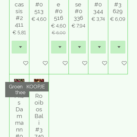
cas
#0
e
se
#0
#3
sis
513
#0
#0
344
629
#2
516
336
€ 4,60
€ 3,74
€ 6,09
411
€ 4,60
€ 7,94
€ 5,81
€ 6,00
In winkelwagen
In winkelwagen
In winkelwagen
Houd mij op de hoogte
In winkelwagen
In winkel
Groene
KOOPJE
thee
Mis
Ro
s
oib
Da
os
m
Bal
ma
i
nn
#3
#0
749