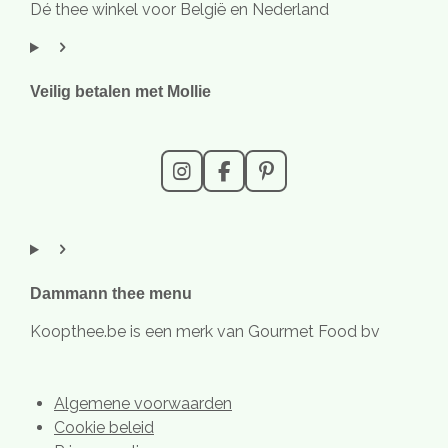
Dé thee winkel voor België en Nederland
Veilig betalen met Mollie
I
F
P
n
a
i
s
c
n
t
e
t
a
b
e
g
o
r
r
o
e
Dammann thee menu
a
k
s
m
t
Koopthee.be is een merk van Gourmet Food bv
Algemene voorwaarden
Cookie beleid