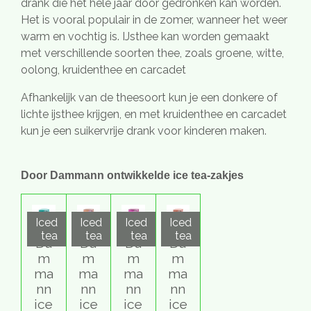
drank die het hele jaar door gedronken kan worden.
Het is vooral populair in de zomer, wanneer het weer
warm en vochtig is. IJsthee kan worden gemaakt
met verschillende soorten thee, zoals groene, witte,
oolong, kruidenthee en carcadet
Afhankelijk van de theesoort kun je een donkere of
lichte ijsthee krijgen, en met kruidenthee en carcadet
kun je een suikervrije drank voor kinderen maken.
Door Dammann ontwikkelde ice tea-zakjes
Iced
Iced
Iced
Iced
tea
tea
tea
tea
Da
Da
Da
Da
m
m
m
m
ma
ma
ma
ma
nn
nn
nn
nn
ice
ice
ice
ice