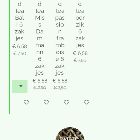
d
d
d
d
tea
tea
tea
tea
Bal
Mis
pas
per
i 6
s
sio
zik
zak
Da
n
6
jes
m
fra
zak
ma
mb
jes
€ 6,58
nn
ois
€ 6,58
€ 7,50
6
e 6
€ 7,50
zak
zak
jes
jes
€ 6,58
€ 6,58
€ 7,50
€ 7,50
Houd mij op de hoogte
In winkelwagen
In winkelwagen
In winkelwagen