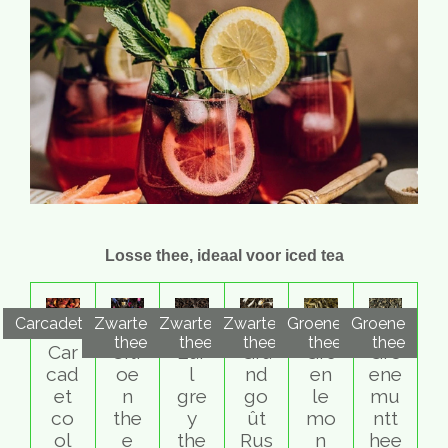
Losse thee, ideaal voor iced tea
Carcadet
Zwarte
Zwarte
Zwarte
Groene
Groene
thee
thee
thee
thee
thee
Car
Citr
Ear
Gra
Gre
Gro
cad
oe
l
nd
en
ene
et
n
gre
go
le
mu
co
the
y
ût
mo
ntt
ol
e
the
Rus
n
hee