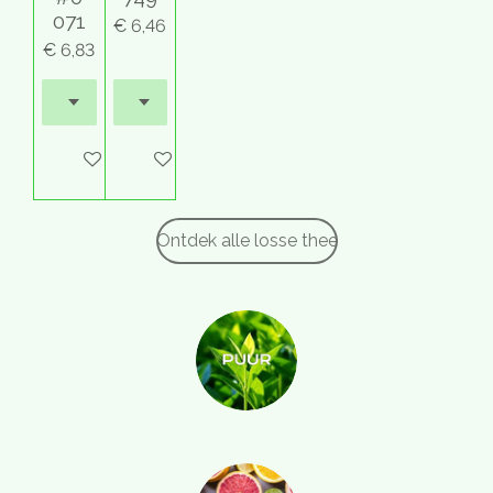
071
€ 6,46
€ 6,83
In winkelwagen
In winkelwagen
Ontdek alle losse thee