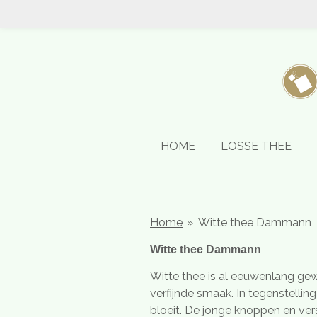
Ga
direct
naar
de
hoofdinhoud
HOME
LOSSE THEE
Home
»
Witte thee Dammann
Witte thee Dammann
Witte thee is al eeuwenlang gew
verfijnde smaak. In tegenstelli
bloeit. De jonge knoppen en ver