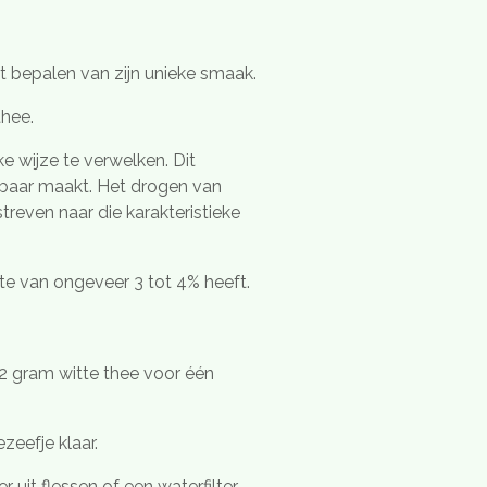
t bepalen van zijn unieke smaak.
thee.
e wijze te verwelken. Dit
lbaar maakt. Het drogen van
treven naar die karakteristieke
te van ongeveer 3 tot 4% heeft.
 2 gram witte thee voor één
ezeefje klaar.
uit flessen of een waterfilter.