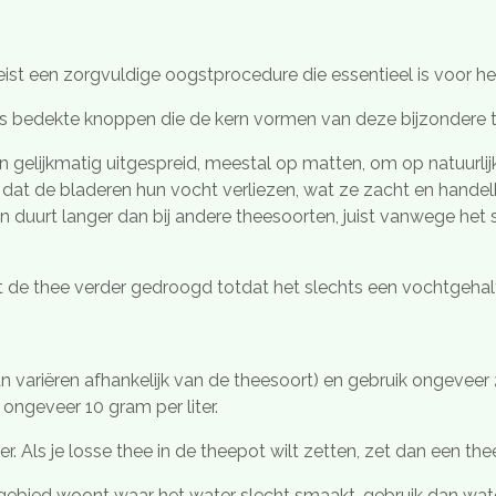
eist een zorgvuldige oogstprocedure die essentieel is voor he
ns bedekte knoppen die de kern vormen van deze bijzondere 
gelijkmatig uitgespreid, meestal op matten, om op natuurlijk
 dat de bladeren hun vocht verliezen, wat ze zacht en hande
 duurt langer dan bij andere theesoorten, juist vanwege het s
t de thee verder gedroogd totdat het slechts een vochtgehal
 variëren afhankelijk van de theesoort) en gebruik ongeveer
ongeveer 10 gram per liter.
er. Als je losse thee in de theepot wilt zetten, zet dan een the
n gebied woont waar het water slecht smaakt, gebruik dan water 