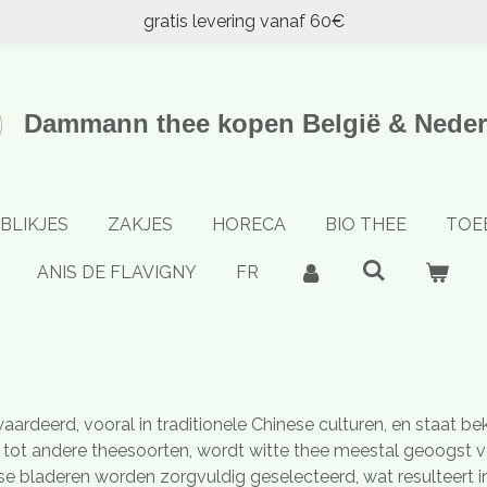
gratis levering vanaf 60€
Dammann thee kopen België & Neder
BLIKJES
ZAKJES
HORECA
BIO THEE
TOE
ANIS DE FLAVIGNY
FR
aardeerd, vooral in traditionele Chinese culturen, en staat b
ng tot andere theesoorten, wordt witte thee meestal geoogst 
se bladeren worden zorgvuldig geselecteerd, wat resulteert i