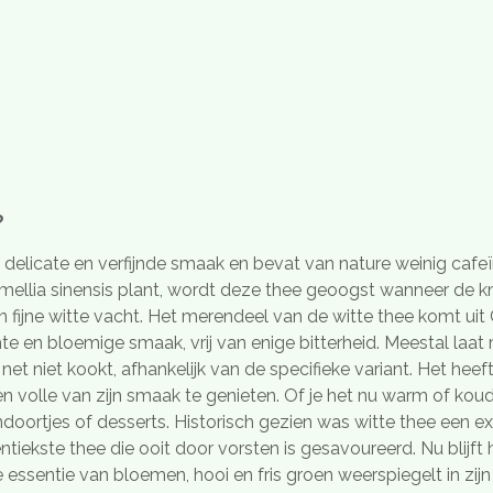
?
 delicate en verfijnde smaak en bevat van nature weinig cafe
ellia sinensis plant, wordt deze thee geoogst wanneer de kn
 fijne witte vacht. Het merendeel van de witte thee komt uit C
chte en bloemige smaak, vrij van enige bitterheid. Meestal laa
t net niet kookt, afhankelijk van de specifieke variant. Het he
 volle van zijn smaak te genieten. Of je het nu warm of koud 
oortjes of desserts. Historisch gezien was witte thee een excl
entiekste thee die ooit door vorsten is gesavoureerd. Nu blijft 
 essentie van bloemen, hooi en fris groen weerspiegelt in zijn