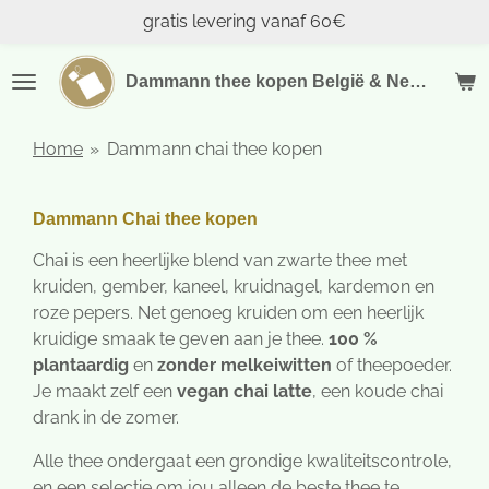
gratis levering vanaf 60€
Ga
direct
naar
Dammann thee kopen België & Nederland
de
hoofdinhoud
Home
»
Dammann chai thee kopen
Dammann Chai thee kopen
Chai is een heerlijke blend van zwarte thee met
kruiden, gember, kaneel, kruidnagel, kardemon en
roze pepers. Net genoeg kruiden om een heerlijk
kruidige smaak te geven aan je thee.
100 %
plantaardig
en
zonder melkeiwitten
of theepoeder.
Je maakt zelf een
vegan chai latte
, een koude chai
drank in de zomer.
Alle thee ondergaat een grondige kwaliteitscontrole,
en een selectie om jou alleen de beste thee te