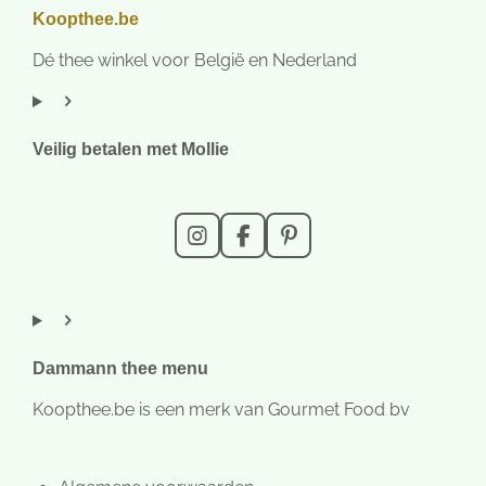
Koopthee.be
Dé thee winkel voor België en Nederland
Veilig betalen met Mollie
I
F
P
n
a
i
s
c
n
t
e
t
a
b
e
g
o
r
r
o
e
Dammann thee menu
a
k
s
m
t
Koopthee.be is een merk van Gourmet Food bv