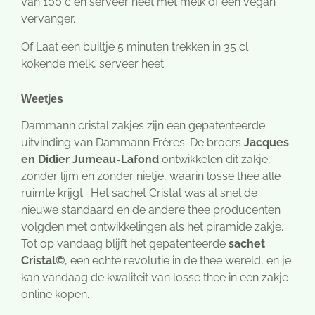
van 100°c en serveer heet met melk of een vegan
vervanger.
Of Laat een builtje 5 minuten trekken in 35 cl
kokende melk, serveer heet.
Weetjes
Dammann cristal zakjes zijn een gepatenteerde
uitvinding van Dammann Frères. De broers
J
acques
en Didier Jumeau-Lafond
ontwikkelen dit zakje,
zonder lijm en zonder nietje, waarin losse thee alle
ruimte krijgt. Het sachet Cristal was al snel de
nieuwe standaard en de andere thee producenten
volgden met ontwikkelingen als het piramide zakje.
Tot op vandaag blijft het gepatenteerde
sachet
Cristal©
, een echte revolutie in de thee wereld, en je
kan vandaag de kwaliteit van losse thee in een zakje
online kopen.