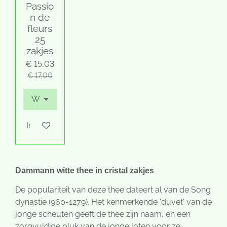
Passio
n de
fleurs
25
zakjes
€ 15,03
€ 17,00
In winkelwagen
Dammann witte thee in cristal zakjes
De populariteit van deze thee dateert al van de Song
dynastie (960-1279). Het kenmerkende 'duvet' van de
jonge scheuten geeft de thee zijn naam, en een
zorgvuldige pluk van de jonge loten voor ze