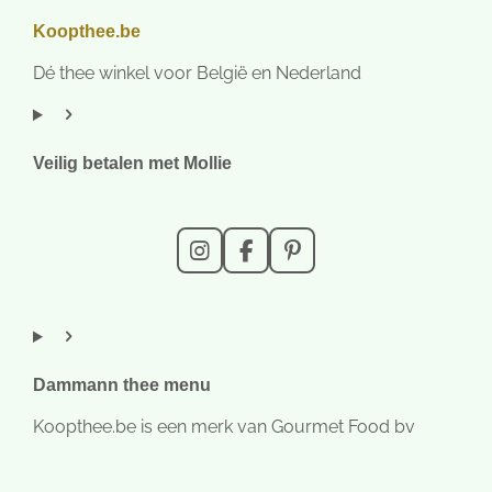
Koopthee.be
Dé thee winkel voor België en Nederland
Veilig betalen met Mollie
I
F
P
n
a
i
s
c
n
t
e
t
a
b
e
g
o
r
r
o
e
Dammann thee menu
a
k
s
m
t
Koopthee.be is een merk van Gourmet Food bv