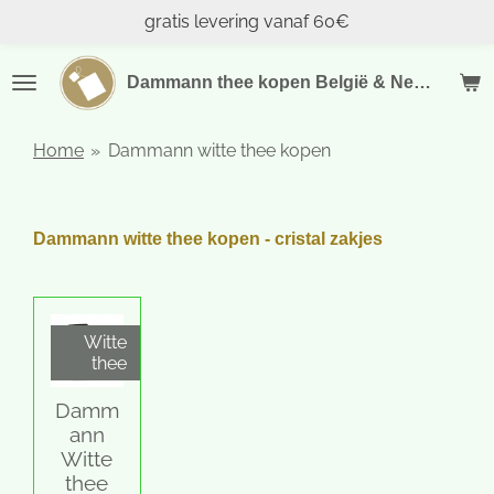
gratis levering vanaf 60€
Ga
direct
naar
Dammann thee kopen België & Nederland
de
hoofdinhoud
Home
»
Dammann witte thee kopen
Dammann witte thee kopen - cristal zakjes
Witte
thee
Damm
ann
Witte
thee