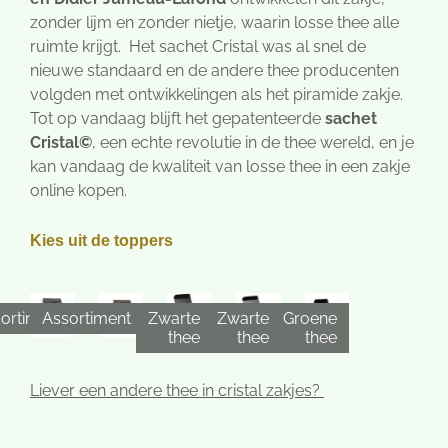
zonder lijm en zonder nietje, waarin losse thee alle
ruimte krijgt. Het sachet Cristal was al snel de
nieuwe standaard en de andere thee producenten
volgden met ontwikkelingen als het piramide zakje.
Tot op vandaag blijft het gepatenteerde
sachet
Cristal©
, een echte revolutie in de thee wereld, en je
kan vandaag de kwaliteit van losse thee in een zakje
online kopen.
Kies uit de toppers
ortiment
Assortiment
Zwarte
Zwarte
Groene
thee
thee
thee
Liever een andere thee in cristal zakjes?