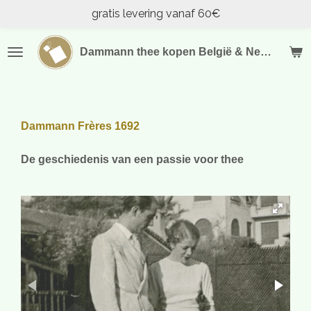
gratis levering vanaf 60€
Ga
direct
naar
Dammann thee kopen België & Nederland
de
hoofdinhoud
Dammann Frères 1692
De geschiedenis van een passie voor thee