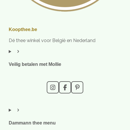
Koopthee.be
Dé thee winkel voor België en Nederland
Veilig betalen met Mollie
I
F
P
n
a
i
s
c
n
t
e
t
a
b
e
g
o
r
r
o
e
Dammann thee menu
a
k
s