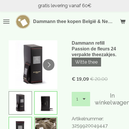
gratis levering vanaf 60€
Ga
direct
naar
Dammann thee kopen België & Nederland
de
hoofdinhoud
Dammann refill
Passion de fleurs 24
verpakte theezakjes.
Witte thee
€ 19,09
€ 20,00
In
winkelwage
Artikelnummer:
3259920049447