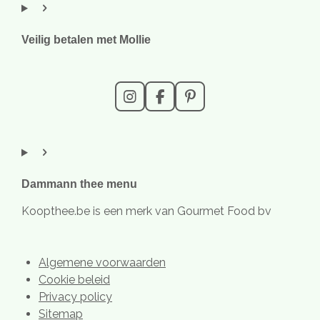
Veilig betalen met Mollie
I
F
P
n
a
i
s
c
n
t
e
t
a
b
e
g
o
r
r
o
e
Dammann thee menu
a
k
s
m
t
Koopthee.be is een merk van Gourmet Food bv
Algemene voorwaarden
Cookie beleid
Privacy policy
Sitemap