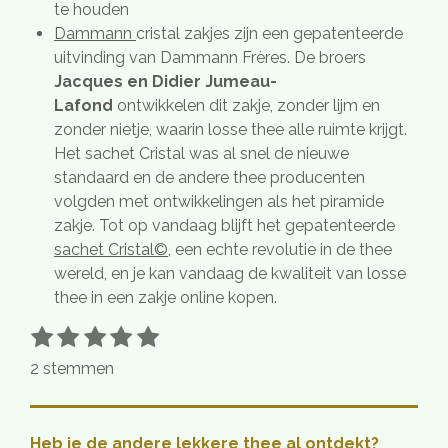
te houden
Dammann
cristal zakjes zijn een gepatenteerde
uitvinding van Dammann Frères. De broers
J
acques en Didier Jumeau-
Lafond
ontwikkelen dit zakje, zonder lijm en
zonder nietje, waarin losse thee alle ruimte krijgt.
Het sachet Cristal was al snel de nieuwe
standaard en de andere thee producenten
volgden met ontwikkelingen als het piramide
zakje. Tot op vandaag blijft het gepatenteerde
sachet Cristal©
, een echte revolutie in de thee
wereld, en je kan vandaag de kwaliteit van losse
thee in een zakje online kopen.
1
2
3
4
5
S
R
t
s
s
s
s
s
a
2 stemmen
e
t
t
t
t
t
t
m
e
e
e
e
e
i
m
r
r
r
r
r
e
n
Heb je de andere lekkere thee al ontdekt?