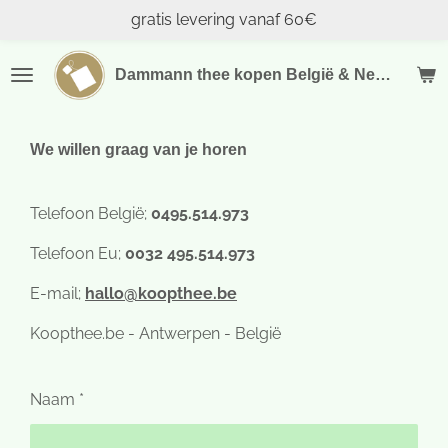
gratis levering vanaf 60€
Ga
direct
naar
Dammann thee kopen België & Nederland
de
hoofdinhoud
We willen graag van je horen
Telefoon België;
0495.514.973
Telefoon Eu;
0032 495.514.973
E-mail;
hallo@koopthee.be
Koopthee.be - Antwerpen - België
Naam *