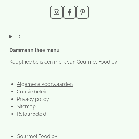
I
F
P
n
a
i
s
c
n
t
e
t
a
b
e
g
o
r
r
o
e
Dammann thee menu
a
k
s
m
t
Koopthee.be is een merk van Gourmet Food bv
Algemene voorwaarden
Cookie beleid
Privacy policy
Sitemap
Retourbeleid
Gourmet Food bv