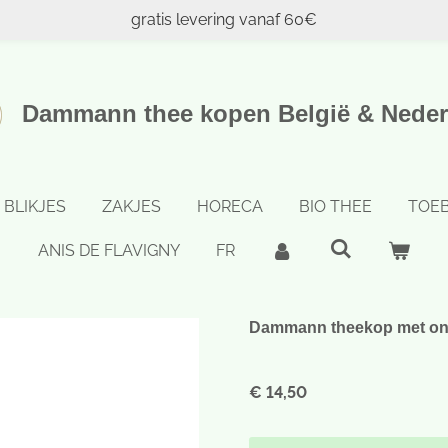
gratis levering vanaf 60€
Dammann thee kopen België & Neder
BLIKJES
ZAKJES
HORECA
BIO THEE
TOE
ANIS DE FLAVIGNY
FR
Dammann theekop met ond
€ 14,50