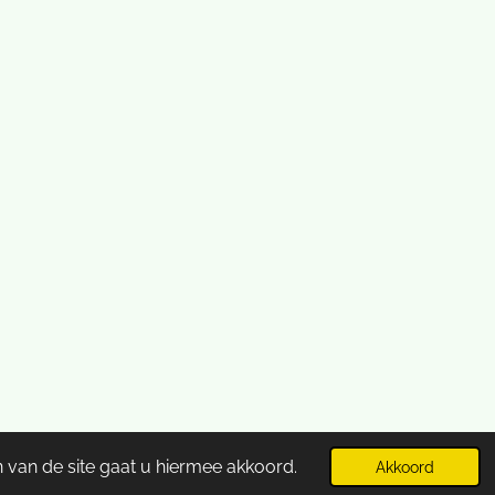
 van de site gaat u hiermee akkoord.
Akkoord