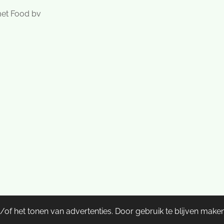
met Food bv
n
of het tonen van advertenties. Door gebruik te blijven maken