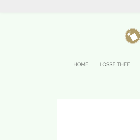
Ga
direct
naar
de
hoofdinhoud
HOME
LOSSE THEE