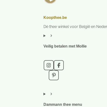
Koopthee.be
Dé thee winkel voor België en Nede
Veilig betalen met Mollie
I
F
n
a
s
c
P
t
e
i
a
b
n
g
o
t
r
o
e
a
k
r
m
e
Dammann thee menu