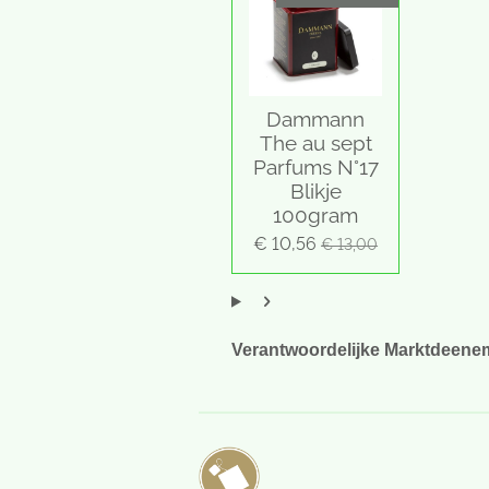
n
n
n
n
5
s
t
e
Dammann
r
The au sept
r
Parfums N°17
e
Blikje
n
100gram
€ 10,56
€ 13,00
Verantwoordelijke Marktdeeneme