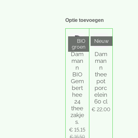
Optie toevoegen
BIO
Nieuw
groen
Dam
Dam
man
man
n
n
BIO
thee
Gem
pot
bert
porc
hee
elein
24
60 cl
thee
€ 22,00
zakje
s.
€ 15,15
€ 16,50