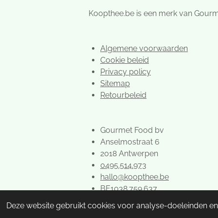
s
t
Koopthee.be is een merk van Gour
Algemene voorwaarden
Cookie beleid
Privacy policy
Sitemap
Retourbeleid
Gourmet Food bv
Anselmostraat 6
2018 Antwerpen
0495.514.973
hallo@koopthee.be
BE1038.759.637
© 2022 - 2026 Dammann thee kope
Deze website gebruikt cookies voor analyse-doeleinden en/