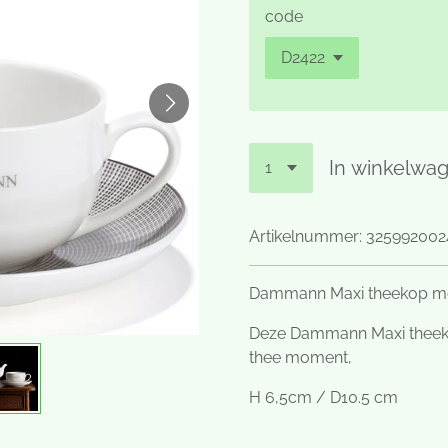
code
In winkelwa
Artikelnummer:
325992002
Dammann Maxi theekop met 
Deze Dammann Maxi theekop 
thee moment,
H 6,5cm / D10.5 cm