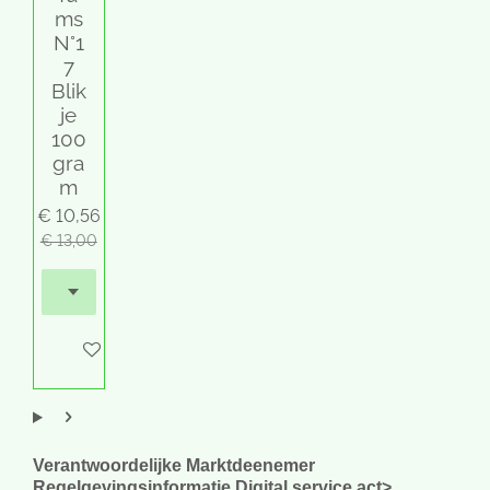
ms
N°1
7
Blik
je
100
gra
m
€ 10,56
€ 13,00
In winkelwagen
Verantwoordelijke Marktdeenemer
Regelgevingsinformatie Digital service act>