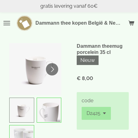
gratis levering vanaf 60€
Ga
direct
naar
Dammann thee kopen België & Nederland
de
hoofdinhoud
Dammann theemug
porcelein 35 cl
Nieuw
€ 8,00
code