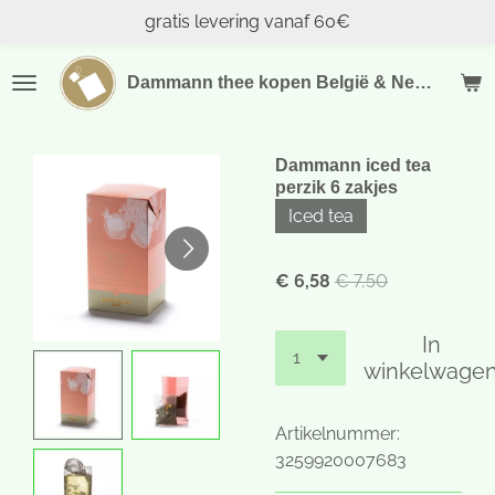
gratis levering vanaf 60€
Ga
direct
naar
Dammann thee kopen België & Nederland
de
hoofdinhoud
Dammann iced tea
perzik 6 zakjes
Iced tea
€ 6,58
€ 7,50
In
winkelwage
Artikelnummer:
3259920007683