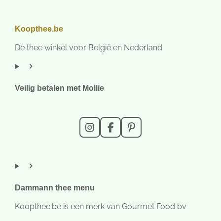
Koopthee.be
Dé thee winkel voor België en Nederland
Veilig betalen met Mollie
I
F
P
n
a
i
s
c
n
t
e
t
a
b
e
g
o
r
r
o
e
Dammann thee menu
a
k
s
m
t
Koopthee.be is een merk van Gourmet Food bv