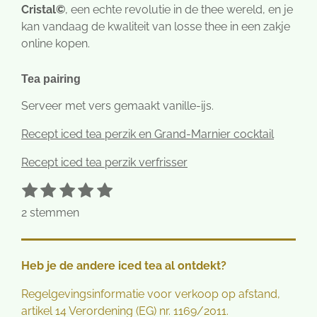
Cristal©
, een echte revolutie in de thee wereld, en je
kan vandaag de kwaliteit van losse thee in een zakje
online kopen.
Tea pairing
Serveer met vers gemaakt vanille-ijs.
Recept iced tea perzik en Grand-Marnier cocktail
Recept iced tea perzik verfrisser
1
2
3
4
5
S
R
t
s
s
s
s
s
a
2 stemmen
e
t
t
t
t
t
t
m
e
e
e
e
e
i
m
r
r
r
r
r
e
n
Heb je de andere iced tea al ontdekt?
n
r
r
r
r
g
e
e
e
e
:
Regelgevingsinformatie voor verkoop op afstand,
n
n
n
n
5
artikel 14 Verordening (EG) nr. 1169/2011.