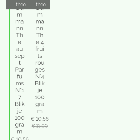
s
thee
thee
Da
Da
t
m
m
e
ma
ma
r
nn
nn
r
Th
Th
e
e
e 4
n
au
frui
sep
ts
t
rou
Par
ges
fu
N°4
ms
Blik
N°1
je
7
100
Blik
gra
je
m
100
€ 10,56
gra
€ 13,00
m
€ 10,56