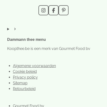
I
F
P
n
a
i
s
c
n
t
e
t
a
b
e
g
o
r
r
o
e
Dammann thee menu
a
k
s
m
t
Koopthee.be is een merk van Gourmet Food bv
Algemene voorwaarden
Cookie beleid
Privacy policy
Sitemap
Retourbeleid
Gourmet Food bv