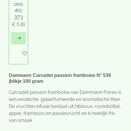
oos
#0
373
€ 5,81
In winkelwagen
Dammann Carcadet passion framboise N° 539
|blikje 100 gram
Carcadet passion framboise van Dammann Frères is
een exotische, geparfumeerde en aromatische thee.
De vruchten infusie bestaat uit hibiscus, rozenbottel,
appel, framboos en passievrucht en is heerlijk fris
van smaak