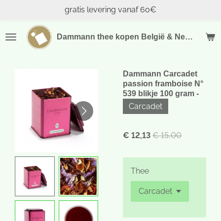
gratis levering vanaf 60€
Ga
direct
naar
Dammann thee kopen België & Nederland
de
hoofdinhoud
Dammann Carcadet
passion framboise N°
539 blikje 100 gram -
Carcadet
€ 12,13
€ 15,00
Thee