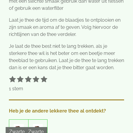
met een slechte smaak gebruik dan water uit flessen
of gebruik een waterfilter
Laat je thee de tijd om de blaadjes te ontplooien en
zijn smaak en aroma af te geven. Volg hiervoor de
richtlijnen van de thee verdeler.
Je laat de thee best niet te lang trekken, als je
sterkere thee wil is het beter om een beetje meer
theeblad te gebruiken. Laat je de thee te lang trekken
dan is er een kans dat je thee bitter gaat worden.
1
2
3
4
5
S
R
t
s
s
s
s
s
a
1 stem
e
t
t
t
t
t
t
m
e
e
e
e
e
i
m
r
r
r
r
r
e
n
Heb je de andere lekkere thee al ontdekt?
n
r
r
r
r
g
e
e
e
e
:
n
n
n
n
5
Zwarte
Zwarte