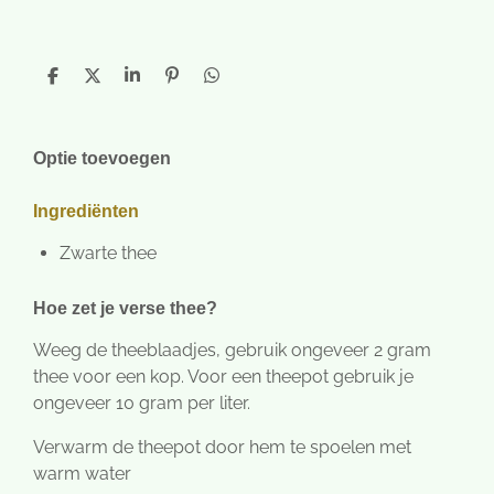
D
D
S
P
D
e
e
h
i
e
l
e
a
n
l
e
l
r
n
e
n
e
e
n
Optie toevoegen
n
Ingrediënten
Zwarte thee
Hoe zet je verse thee?
Weeg de theeblaadjes, gebruik ongeveer 2 gram
thee voor een kop. Voor een theepot gebruik je
ongeveer 10 gram per liter.
Verwarm de theepot door hem te spoelen met
warm water