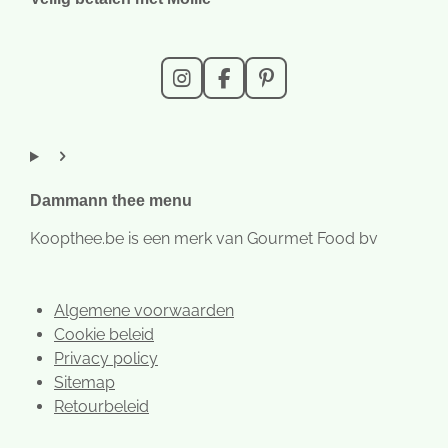
I
F
P
n
a
i
s
c
n
t
e
t
a
b
e
g
o
r
r
o
e
Dammann thee menu
a
k
s
m
t
Koopthee.be is een merk van Gourmet Food bv
Algemene voorwaarden
Cookie beleid
Privacy policy
Sitemap
Retourbeleid