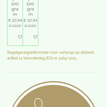
100
100
gra
gra
m
m
€ 10,94
€ 10,94
€ 13,00
€ 13,50
Houd mij op de hoogte
In winkelwagen
Regelgevingsinformatie voor verkoop op afstand,
artikel 14 Verordening (EG) nr. 1169/2011.