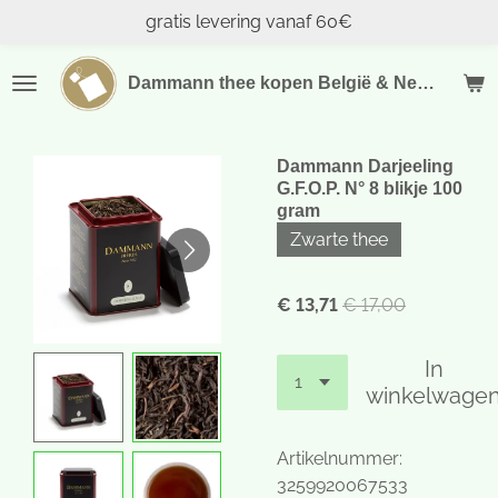
gratis levering vanaf 60€
Ga
direct
naar
Dammann thee kopen België & Nederland
de
hoofdinhoud
Dammann Darjeeling
G.F.O.P. N° 8 blikje 100
gram
Zwarte thee
€ 13,71
€ 17,00
In
winkelwage
Artikelnummer:
3259920067533