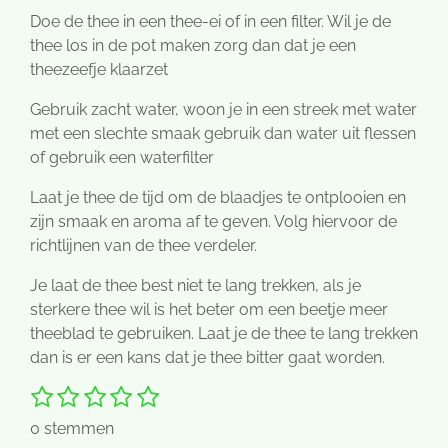
Doe de thee in een thee-ei of in een filter. Wil je de
thee los in de pot maken zorg dan dat je een
theezeefje klaarzet
Gebruik zacht water, woon je in een streek met water
met een slechte smaak gebruik dan water uit flessen
of gebruik een waterfilter
Laat je thee de tijd om de blaadjes te ontplooien en
zijn smaak en aroma af te geven. Volg hiervoor de
richtlijnen van de thee verdeler.
Je laat de thee best niet te lang trekken, als je
sterkere thee wil is het beter om een beetje meer
theeblad te gebruiken. Laat je de thee te lang trekken
dan is er een kans dat je thee bitter gaat worden.
1
2
3
4
5
S
R
t
s
s
s
s
s
a
0 stemmen
e
t
t
t
t
t
t