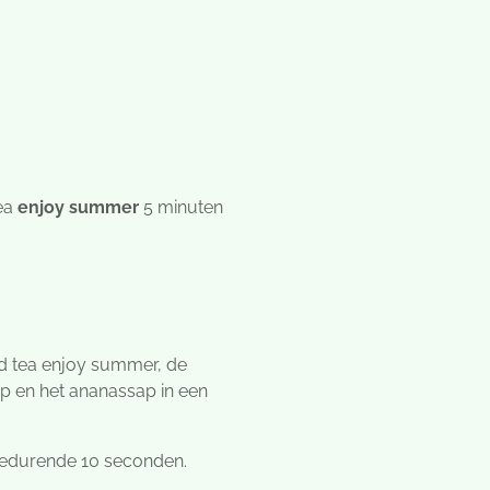
ea
enjoy summer
5 minuten
ed tea enjoy summer, de
ap en het ananassap in een
 gedurende 10 seconden.