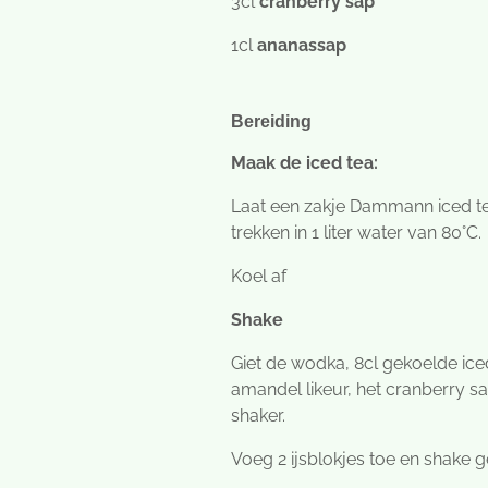
3cl
cranberry sap
1cl
ananassap
Bereiding
Maak de iced tea:
Laat een zakje Dammann iced t
trekken in 1 liter water van 80°C.
Koel af
Shake
Giet de wodka, 8cl gekoelde ic
amandel likeur, het cranberry s
shaker.
Voeg 2 ijsblokjes toe en shake