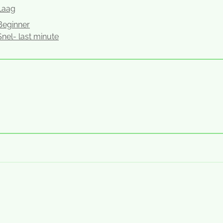
Laag
Beginner
Snel- last minute