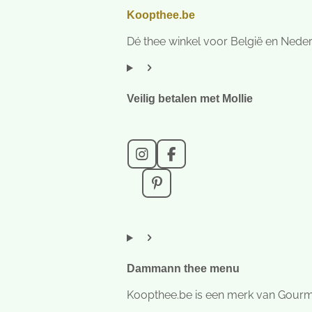
r
Koopthee.be
e
n
Dé thee winkel voor België en Nede
Veilig betalen met Mollie
I
F
n
a
s
c
P
t
e
i
a
b
n
g
o
t
r
o
e
a
k
r
m
e
Dammann thee menu
s
t
Koopthee.be is een merk van Gour