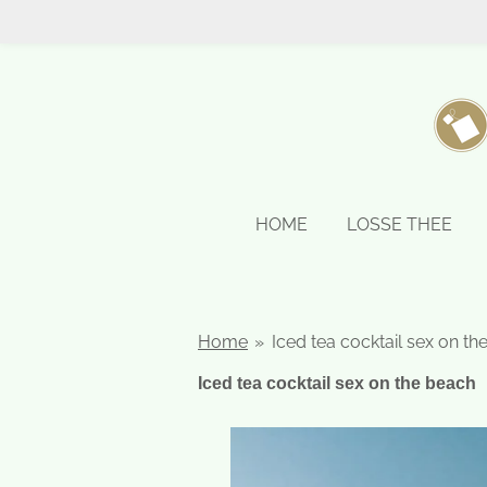
Ga
direct
naar
de
hoofdinhoud
HOME
LOSSE THEE
Home
»
Iced tea cocktail sex on th
Iced tea cocktail sex on the beach