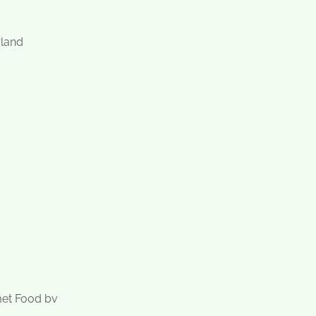
rland
met Food bv