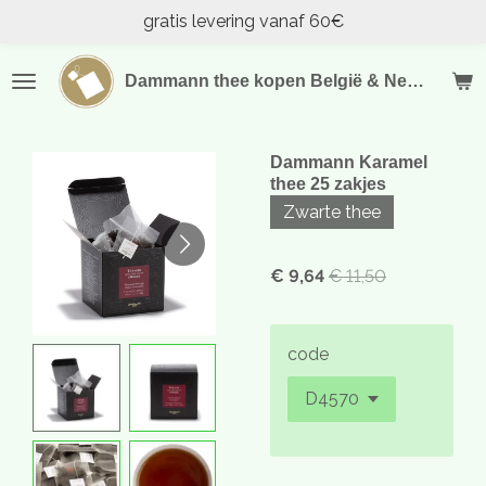
gratis levering vanaf 60€
Ga
direct
naar
Dammann thee kopen België & Nederland
de
hoofdinhoud
Dammann Karamel
thee 25 zakjes
Zwarte thee
€ 9,64
€ 11,50
code