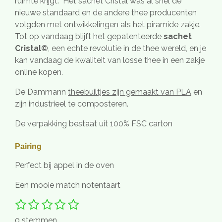
ruimte krijgt. Het sachet Cristal was al snel de
nieuwe standaard en de andere thee producenten
volgden met ontwikkelingen als het piramide zakje.
Tot op vandaag blijft het gepatenteerde
sachet
Cristal©
, een echte revolutie in de thee wereld, en je
kan vandaag de kwaliteit van losse thee in een zakje
online kopen.
De Dammann
theebuiltjes zijn gemaakt van PLA
en
zijn industrieel te composteren.
De verpakking bestaat uit 100% FSC carton
Pairing
Perfect bij appel in de oven
Een mooie match notentaart
1
2
3
4
5
S
R
t
s
s
s
s
s
a
0 stemmen