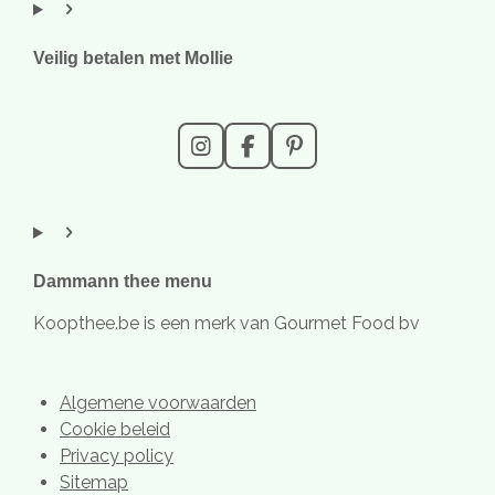
Veilig betalen met Mollie
I
F
P
n
a
i
s
c
n
t
e
t
a
b
e
g
o
r
r
o
e
Dammann thee menu
a
k
s
m
t
Koopthee.be is een merk van Gourmet Food bv
Algemene voorwaarden
Cookie beleid
Privacy policy
Sitemap