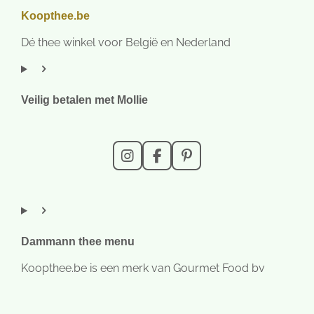
Koopthee.be
Dé thee winkel voor België en Nederland
Veilig betalen met Mollie
I
F
P
n
a
i
s
c
n
t
e
t
a
b
e
g
o
r
r
o
e
Dammann thee menu
a
k
s
m
t
Koopthee.be is een merk van Gourmet Food bv