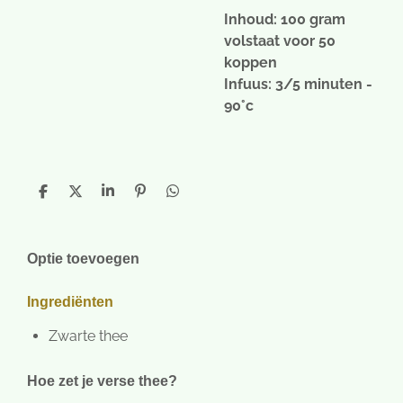
Inhoud: 100 gram
volstaat voor 50
koppen
Infuus: 3/5 minuten -
90°c
D
D
S
P
D
e
e
h
i
e
l
e
a
n
l
e
l
r
n
e
n
e
e
n
Optie toevoegen
n
Ingrediënten
Zwarte thee
Hoe zet je verse thee?