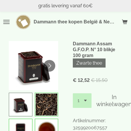
gratis levering vanaf 60€
Ga
direct
naar
Dammann thee kopen België & Nederland
de
hoofdinhoud
Dammann Assam
G.F.O.P. N° 10 blikje
100 gram
Zwarte thee
€ 12,52
€ 15,50
In
winkelwage
Artikelnummer:
3259920067557