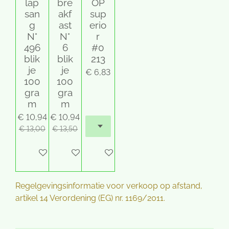
lap
bre
OP
san
akf
sup
g
ast
erio
N°
N°
r
496
6
#0
blik
blik
213
je
je
€ 6,83
100
100
gra
gra
m
m
€ 10,94
€ 10,94
€ 13,00
€ 13,50
Houd mij op de hoogte
In winkelwagen
Houd mij op de hoogte
Regelgevingsinformatie voor verkoop op afstand,
artikel 14 Verordening (EG) nr. 1169/2011.