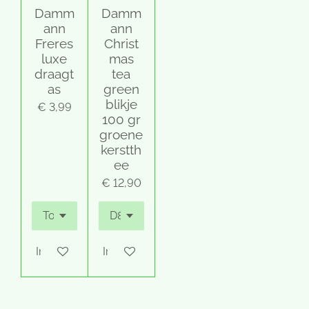
Damm
Damm
ann
ann
Freres
Christ
luxe
mas
draagt
tea
as
green
blikje
€ 3,99
100 gr
groene
kerstth
ee
€ 12,90
In winkelwagen
In winkelwagen