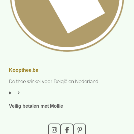
Koopthee.be
Dé thee winkel voor België en Nederland
Veilig betalen met Mollie
I
F
P