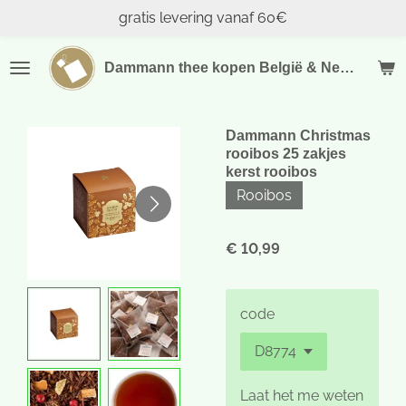
gratis levering vanaf 60€
Ga
direct
naar
Dammann thee kopen België & Nederland
de
hoofdinhoud
Dammann Christmas
rooibos 25 zakjes
kerst rooibos
Rooibos
€ 10,99
code
Laat het me weten