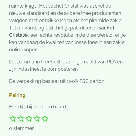
ruimte krijgt. Het sachet Cristal was al snel de
nieuwe standaard en de andere thee producenten
volgden met ontwikkelingen als het piramide zakje.
Tot op vandaag blijft het gepatenteerde
sachet
Cristal©
, een echte revolutie in de thee wereld, en je
kan vandaag de kwaliteit van losse thee in een zakje
online kopen.
De Dammann
theebuiltjes zijn gemaakt van PLA
en
zijn industrieel te composteren.
De verpakking bestaat uit 100% FSC carton
Pairing
Heerlijk bij de open haard
1
2
3
4
5
S
R
t
s
s
s
s
s
a
0 stemmen
e
t
t
t
t
t
t
m