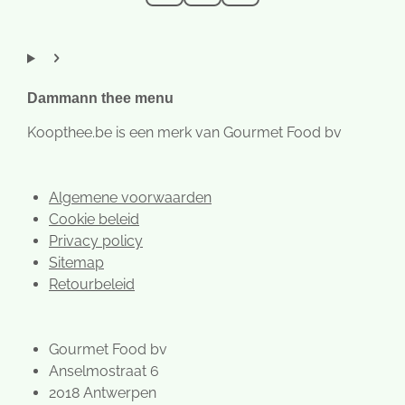
n
a
i
s
c
n
t
e
t
a
b
e
g
o
r
r
o
e
Dammann thee menu
a
k
s
m
t
Koopthee.be is een merk van Gourmet Food bv
Algemene voorwaarden
Cookie beleid
Privacy policy
Sitemap
Retourbeleid
Gourmet Food bv
Anselmostraat 6
2018 Antwerpen