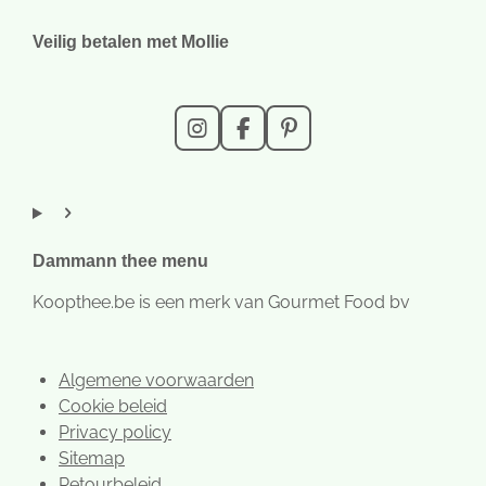
Veilig betalen met Mollie
I
F
P
n
a
i
s
c
n
t
e
t
a
b
e
g
o
r
r
o
e
Dammann thee menu
a
k
s
m
t
Koopthee.be is een merk van Gourmet Food bv
Algemene voorwaarden
Cookie beleid
Privacy policy
Sitemap
Retourbeleid