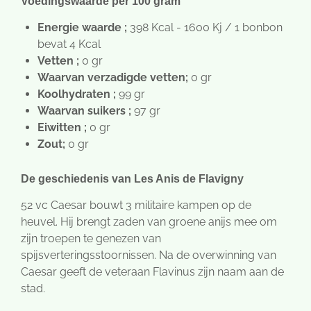
Voedingswaarde per 100 gram
Energie waarde ;
398 Kcal - 1600 Kj / 1 bonbon
bevat 4 Kcal
Vetten ;
0 gr
Waarvan verzadigde vetten;
0 gr
Koolhydraten ;
99 gr
Waarvan suikers ;
97 gr
Eiwitten ;
0 gr
Zout;
0 gr
De geschiedenis van Les Anis de Flavigny
52 vc Caesar bouwt 3 militaire kampen op de
heuvel. Hij brengt zaden van groene anijs mee om
zijn troepen te genezen van
spijsverteringsstoornissen. Na de overwinning van
Caesar geeft de veteraan Flavinus zijn naam aan de
stad.