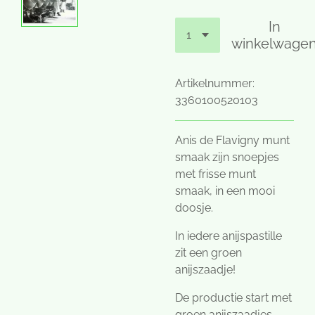
In
winkelwage
Artikelnummer:
3360100520103
Anis de Flavigny munt
smaak zijn snoepjes
met frisse munt
smaak, in een mooi
doosje.
In iedere anijspastille
zit een groen
anijszaadje!
De productie start met
groen anijszaadjes