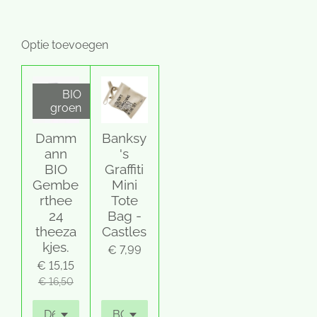
Optie toevoegen
BIO
groen
Damm
Banksy
ann
's
BIO
Graffiti
Gembe
Mini
rthee
Tote
24
Bag -
theeza
Castles
kjes.
€ 7,99
€ 15,15
€ 16,50