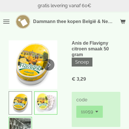
gratis levering vanaf 60€
Ga
direct
naar
Dammann thee kopen België & Nederland
de
hoofdinhoud
Anis de Flavigny
citroen smaak 50
gram
Snoep
€ 3,29
code