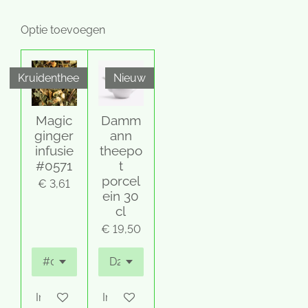
Optie toevoegen
Kruidenthee
Nieuw
Magic
Damm
ginger
ann
infusie
theepo
#0571
t
porcel
€ 3,61
ein 30
cl
€ 19,50
In winkelwagen
In winkelwagen