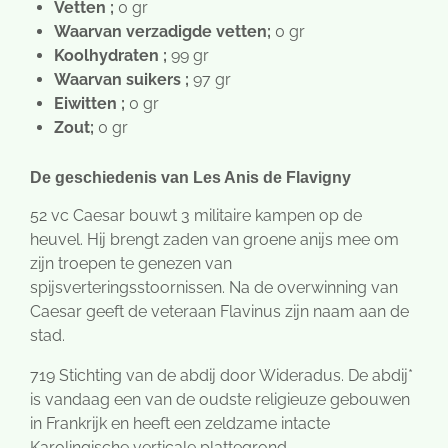
Vetten ;
0 gr
Waarvan verzadigde vetten;
0 gr
Koolhydraten ;
99 gr
Waarvan suikers ;
97 gr
Eiwitten ;
0 gr
Zout;
0 gr
De geschiedenis van Les Anis de Flavigny
52 vc Caesar bouwt 3 militaire kampen op de
heuvel. Hij brengt zaden van groene anijs mee om
zijn troepen te genezen van
spijsverteringsstoornissen. Na de overwinning van
Caesar geeft de veteraan Flavinus zijn naam aan de
stad.
719 Stichting van de abdij door Wideradus. De abdij*
is vandaag een van de oudste religieuze gebouwen
in Frankrijk en heeft een zeldzame intacte
Karolingische verticale plattegrond.