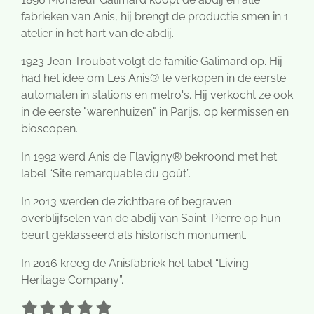
fabrieken van Anis, hij brengt de productie smen in 1
atelier in het hart van de abdij.
1923 Jean Troubat volgt de familie Galimard op. Hij
had het idee om Les Anis® te verkopen in de eerste
automaten in stations en metro's. Hij verkocht ze ook
in de eerste "warenhuizen" in Parijs, op kermissen en
bioscopen.
In 1992 werd Anis de Flavigny® bekroond met het
label “Site remarquable du goût”.
In 2013 werden de zichtbare of begraven
overblijfselen van de abdij van Saint-Pierre op hun
beurt geklasseerd als historisch monument.
In 2016 kreeg de Anisfabriek het label “Living
Heritage Company”.
1
2
3
4
5
S
R