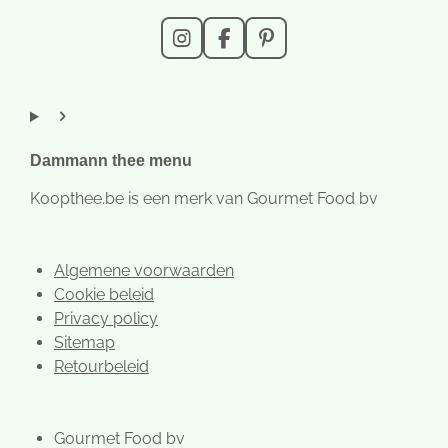
I
F
P
n
a
i
s
c
n
t
e
t
a
b
e
g
o
r
r
o
e
Dammann thee menu
a
k
s
m
t
Koopthee.be is een merk van Gourmet Food bv
Algemene voorwaarden
Cookie beleid
Privacy policy
Sitemap
Retourbeleid
Gourmet Food bv