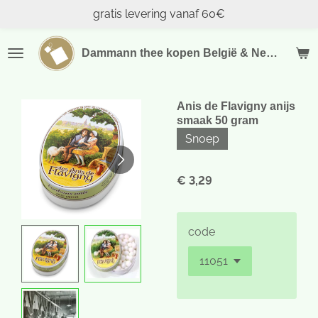
gratis levering vanaf 60€
Ga
direct
naar
Dammann thee kopen België & Nederland
de
hoofdinhoud
Anis de Flavigny anijs
smaak 50 gram
Snoep
€ 3,29
code