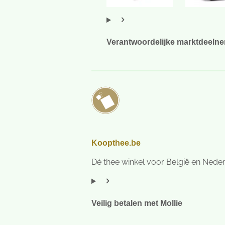
e
r
r
Verantwoordelijke marktdeeln
e
n
Koopthee.be
Dé thee winkel voor België en Nede
Veilig betalen met Mollie