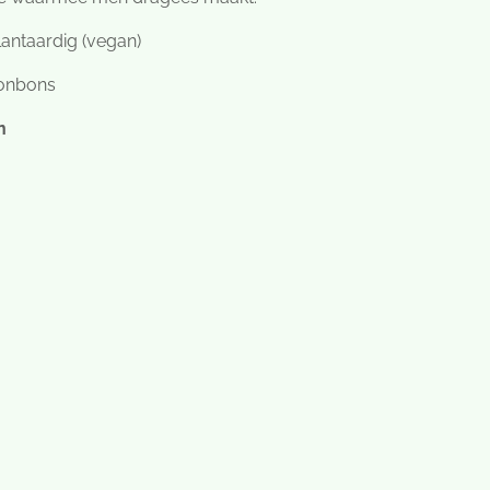
lantaardig (vegan)
bonbons
n