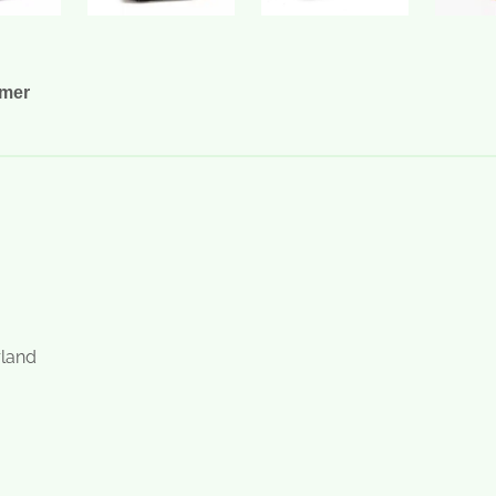
emer
rland