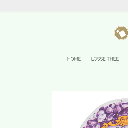
Ga
direct
naar
de
hoofdinhoud
HOME
LOSSE THEE