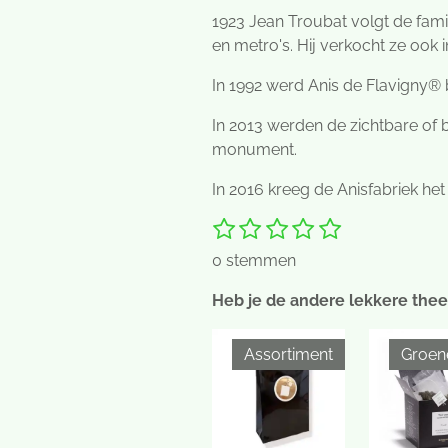
1923 Jean Troubat volgt de fami
en metro's. Hij verkocht ze ook 
In 1992 werd Anis de Flavigny® 
In 2013 werden de zichtbare of b
monument.
In 2016 kreeg de Anisfabriek het
1
2
3
4
5
S
R
t
s
s
s
s
s
a
0 stemmen
e
t
t
t
t
t
t
m
e
e
e
e
e
i
Heb je de andere lekkere thee
m
r
r
r
r
r
e
n
n
r
r
r
r
g
Assortiment
Groen
e
e
e
e
:
n
n
n
n
0
s
t