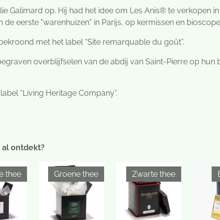
lie Galimard op. Hij had het idee om Les Anis® te verkopen in
in de eerste "warenhuizen" in Parijs, op kermissen en bioscope
bekroond met het label “Site remarquable du goût”.
egraven overblijfselen van de abdij van Saint-Pierre op hun b
 label “Living Heritage Company”.
 al ontdekt?
e thee
Groene thee
Zwarte thee