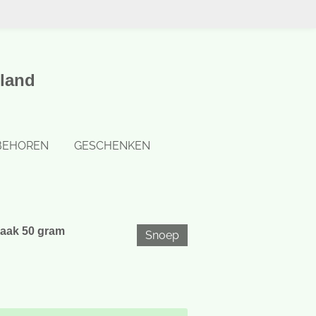
land
BEHOREN
GESCHENKEN
maak 50 gram
Snoep