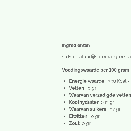
Ingrediënten
suiker, natuurlijk aroma, groen
Voedingswaarde per 100 gram
Energie waarde ;
398 Kcal -
Vetten ;
0 gr
Waarvan verzadigde vetten
Koolhydraten ;
99 gr
Waarvan suikers ;
97 gr
Eiwitten ;
0 gr
Zout;
0 gr