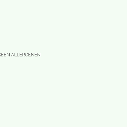
olet GEEN ALLERGENEN
,