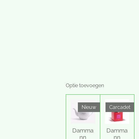
Optie toevoegen
Nieuw
Carcadet
Damma
Damma
nn
nn