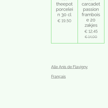
theepot
carcadet
porcelei
passion
n 30 cl
frambois
e 20
€ 19,50
zakjes
€ 12,45
€ 14,00
Alle Anis de Flavigny
Français