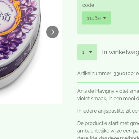
code
In winkelwa
Artikelnummer:
336010010
Anis de Flavigny violet sma
violet smaak, in een mooi 
In iedere anijspastille zit e
De productie start met gr
ambachtelijke wijze een pa
dezelfde klassieke metho