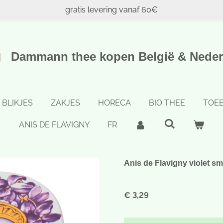
gratis levering vanaf 60€
Dammann thee kopen België & Neder
BLIKJES
ZAKJES
HORECA
BIO THEE
TOE
ANIS DE FLAVIGNY
FR
Anis de Flavigny violet s
€ 3,29