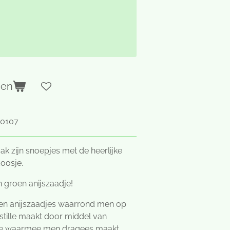
gen
0107
ak zijn snoepjes met de heerlijke
doosje.
en groen anijszaadje!
oen anijszaadjes waarrond men op
stille maakt door middel van
de waarmee men dragees maakt.