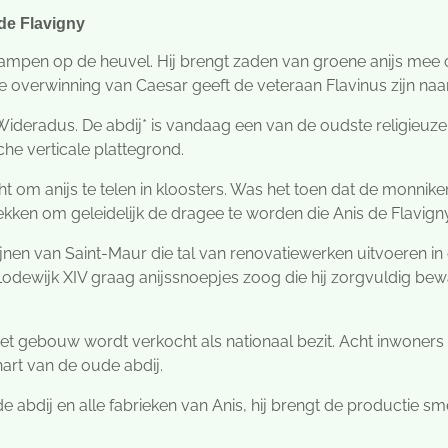
de Flavigny
kampen op de heuvel. Hij brengt zaden van groene anijs mee 
de overwinning van Caesar geeft de veteraan Flavinus zijn na
 Wideradus. De abdij* is vandaag een van de oudste religieuze
he verticale plattegrond.
ht om anijs te telen in kloosters. Was het toen dat de monni
ekken om geleidelijk de dragee te worden die Anis de Flavign
tijnen van Saint-Maur die tal van renovatiewerken uitvoeren in 
odewijk XIV graag anijssnoepjes zoog die hij zorgvuldig bewaa
t gebouw wordt verkocht als nationaal bezit. Acht inwoners v
art van de oude abdij.
abdij en alle fabrieken van Anis, hij brengt de productie smen 