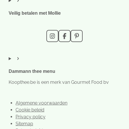
Veilig betalen met Mollie
I
F
P
n
a
i
s
c
n
t
e
t
a
b
e
g
o
r
r
o
e
Dammann thee menu
a
k
s
m
t
Koopthee.be is een merk van Gourmet Food bv
Algemene voorwaarden
Cookie beleid
Privacy policy
Sitemap