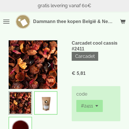
gratis levering vanaf 60€
Ga
direct
naar
Dammann thee kopen België & Nederland
de
hoofdinhoud
Carcadet cool cassis
#2411
Carcadet
€ 5,81
code