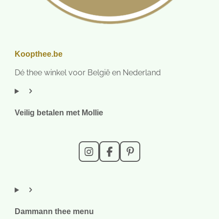
Koopthee.be
Dé thee winkel voor België en Nederland
Veilig betalen met Mollie
I
F
P
n
a
i
s
c
n
t
e
t
a
b
e
g
o
r
r
o
e
Dammann thee menu