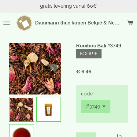
gratis levering vanaf 60€
Ga
direct
naar
Dammann thee kopen België & Nederland
de
hoofdinhoud
Rooibos Bali #3749
KOOPJE
€ 6,46
code
In