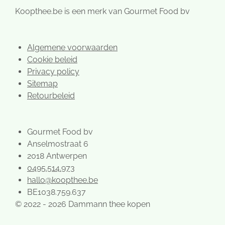
a
k
s
m
t
Koopthee.be is een merk van Gourmet Food bv
Algemene voorwaarden
Cookie beleid
Privacy policy
Sitemap
Retourbeleid
Gourmet Food bv
Anselmostraat 6
2018 Antwerpen
0495.514.973
hallo@koopthee.be
BE1038.759.637
© 2022 - 2026 Dammann thee kopen