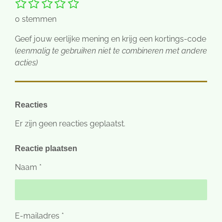
1
2
3
4
5
S
R
t
s
s
s
s
s
a
0 stemmen
e
t
t
t
t
t
t
m
e
e
e
e
e
i
Geef
jouw eerlijke mening
en krijg een kortings-code
m
r
r
r
r
r
e
n
(
eenmalig te gebruiken niet te combineren met andere
n
r
r
r
r
g
acties)
e
e
e
e
:
n
n
n
n
0
s
Reacties
t
e
Er zijn geen reacties geplaatst.
r
r
Reactie plaatsen
e
Naam *
n
E-mailadres *