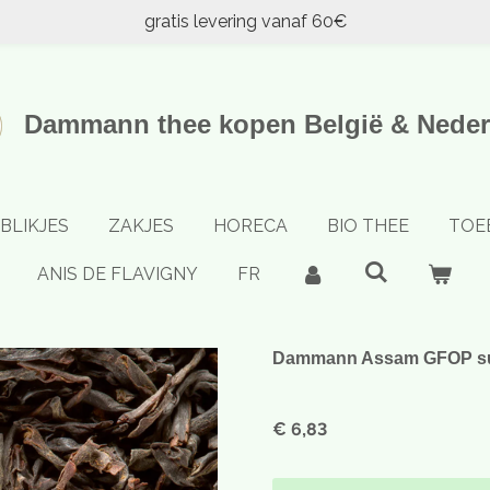
gratis levering vanaf 60€
Dammann thee kopen België & Neder
BLIKJES
ZAKJES
HORECA
BIO THEE
TOE
ANIS DE FLAVIGNY
FR
Dammann Assam GFOP su
€ 6,83