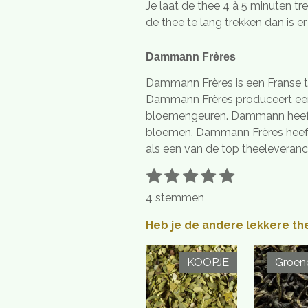
Je laat de thee 4 à 5 minuten tre
de thee te lang trekken dan is er
Dammann Frères
Dammann Frères is een Franse t
Dammann Frères produceert een b
bloemengeuren. Dammann heeft o
bloemen. Dammann Frères heeft
als een van de top theeleveranci
1
2
3
4
5
S
R
t
s
s
s
s
s
a
4 stemmen
e
t
t
t
t
t
t
m
e
e
e
e
e
i
Heb je de andere lekkere th
m
r
r
r
r
r
e
n
n
r
r
r
r
g
KOOPJE
Groen
e
e
e
e
:
n
n
n
n
5
s