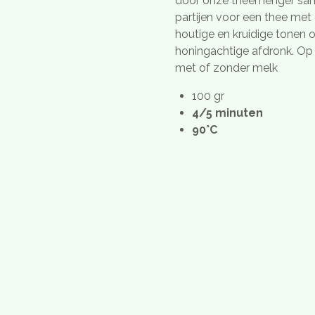
door onze theemenger sam
partijen voor een thee met 
houtige en kruidige tonen
honingachtige afdronk. Op
met of zonder melk
100 gr
4/5 minuten
90°C