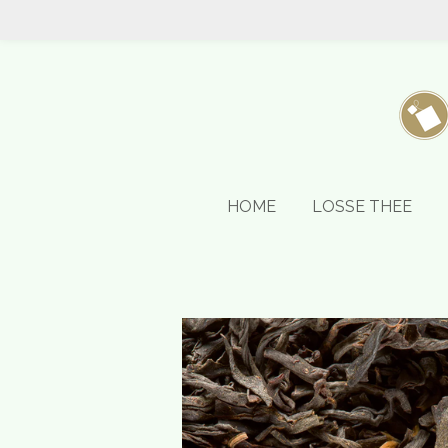
Ga
direct
naar
de
hoofdinhoud
HOME
LOSSE THEE