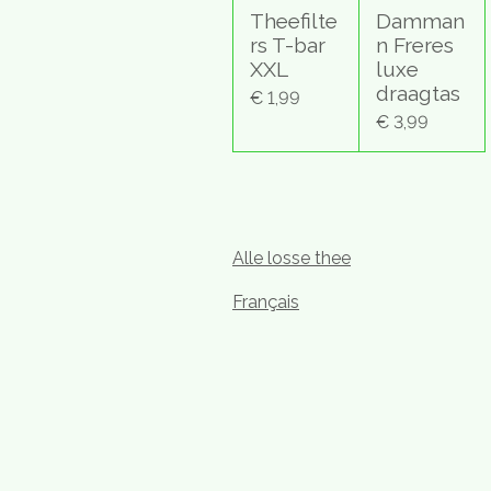
Theefilte
Damman
rs T-bar
n Freres
XXL
luxe
draagtas
€ 1,99
€ 3,99
Alle losse thee
Français