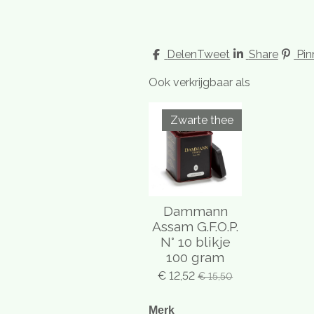
Delen
Tweet
Share
Pin
Ook verkrijgbaar als
Zwarte thee
Dammann
Assam G.F.O.P.
N° 10 blikje
100 gram
€ 12,52
€ 15,50
Merk