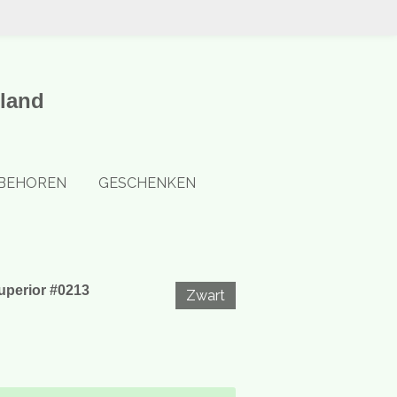
land
BEHOREN
GESCHENKEN
perior #0213
Zwart