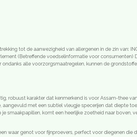
trekking tot de aanwezigheid van allergenen in de zin van: IN
lement (Betreffende voedselinformatie voor consumenten) De
ar ondanks alle voorzorgsmaatregelen, kunnen de grondstof
htig, robuust karakter dat kenmerkend is voor Assam-thee van
 aangevuld met een subtiel vleugje specerijen dat diepte to
p je smaakpapillen, komt een heerlijke zoetheid naar boven, v
n waar genot voor fijnproevers, perfect voor diegenen die de 