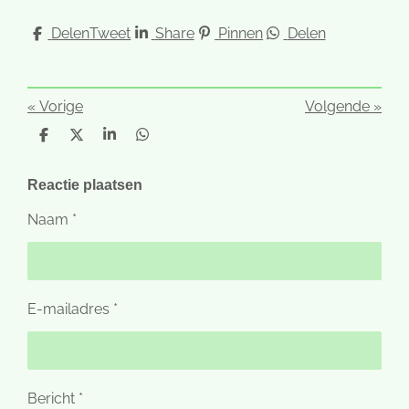
Delen
Tweet
Share
Pinnen
Delen
«
Vorige
Volgende
»
D
D
S
D
e
e
h
e
l
e
a
l
e
l
r
e
Reactie plaatsen
n
e
n
Naam *
E-mailadres *
Bericht *