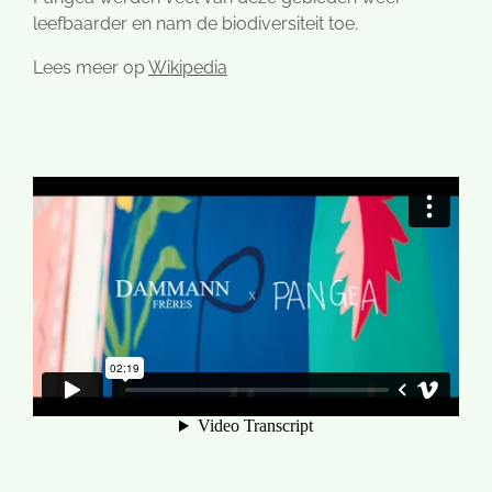
leefbaarder en nam de biodiversiteit toe.
Lees meer op
Wikipedia