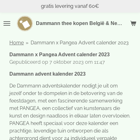
gratis levering vanaf 60€
Ga
direct
naar
Dammann thee kopen België & Nederland
de
hoofdinhoud
Home
»
Dammann x Pangea Advent calender 2023
Dammann x Pangea Advent calender 2023
Gepubliceerd op 7 oktober 2023 om 11:47
Dammann advent kalender 2023
De Dammann adventskalender nodigt je uit om
jezelf onder te dompelen in de betovering van de
feestdagen, met een fascinerende samenwerking
met PANGEA, een collectief van kunstenaars die
kunst en design naadloos in elkaar laten overvloeien.
PANGEA heeft speciaal voor deze kalender een
prachtige, levendige tuin ontworpen die als
achtergrond dient voor 24 individueel verpakte