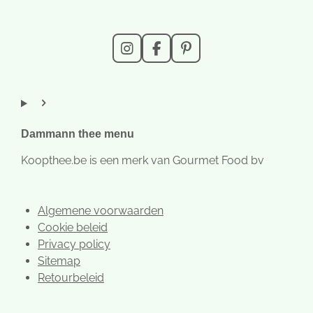
I
F
P
n
a
i
s
c
n
t
e
t
a
b
e
g
o
r
r
o
e
Dammann thee menu
a
k
s
m
t
Koopthee.be is een merk van Gourmet Food bv
Algemene voorwaarden
Cookie beleid
Privacy policy
Sitemap
Retourbeleid