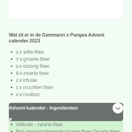
Wat zit er in de Dammann x Pangea Advent
calender 2023
2 x witte thee
7 x groene thee
2 x oolong thee
8 x zwarte thee
2 x infusie
1 x vruchten thee
2 x rooibos
Advent kalender - Ingredienten
Altitude - zwarte thee.
Bali-gearomatiseerde groene thee: Groene thee,