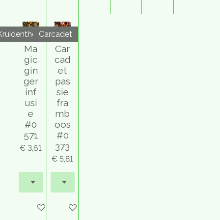
Kruidenthee
Carcadet
Ma
Car
gic
cad
gin
et
ger
pas
inf
sie
usi
fra
e
mb
#0
oos
571
#0
373
€ 3,61
€ 5,81
In winkelwagen
In winkelwagen