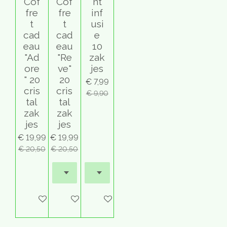
Cof
Cof
nt
fre
fre
inf
t
t
usi
cad
cad
e
eau
eau
10
"Ad
"Re
zak
ore
ve"
jes
" 20
20
€ 7,99
cris
cris
€ 9,90
tal
tal
zak
zak
jes
jes
€ 19,99
€ 19,99
€ 20,50
€ 20,50
Houd mij op de hoogte
Houd mij op de hoogte
Houd mij op de hoogte