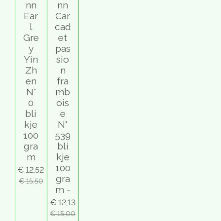
nn
nn
Ear
Car
l
cad
Gre
et
y
pas
Yin
sio
Zh
n
en
fra
N°
mb
0
ois
bli
e
kje
N°
100
539
gra
bli
m
kje
100
€ 12,52
gra
€ 15,50
m -
€ 12,13
€ 15,00