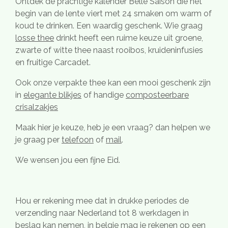
Ontdek de prachtige kalender Belle Saison die het
begin van de lente viert met 24 smaken om warm of
koud te drinken. Een waardig geschenk. Wie graag
losse thee
drinkt heeft een ruime keuze uit groene,
zwarte of witte thee naast rooibos, kruideninfusies
en fruitige Carcadet.
Ook onze verpakte thee kan een mooi geschenk zijn
in
elegante blikjes
of handige
composteerbare
crisalzakjes
Maak hier je keuze, heb je een vraag? dan helpen we
je graag per
telefoon
of
mail
.
We wensen jou een fijne Eid.
Hou er rekening mee dat in drukke periodes de
verzending naar Nederland tot 8 werkdagen in
beslag kan nemen, in belgie mag je rekenen op een