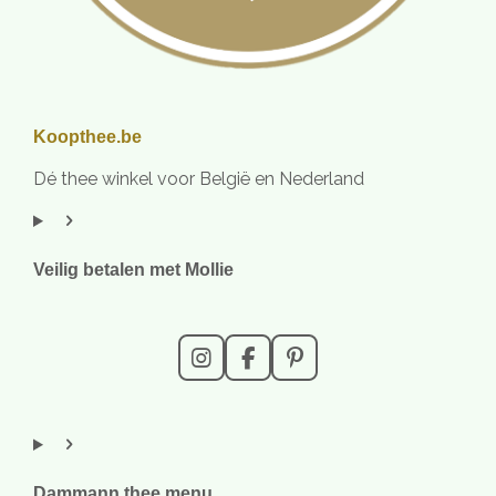
Koopthee.be
Dé thee winkel voor België en Nederland
Veilig betalen met Mollie
I
F
P
n
a
i
s
c
n
t
e
t
a
b
e
g
o
r
r
o
e
Dammann thee menu