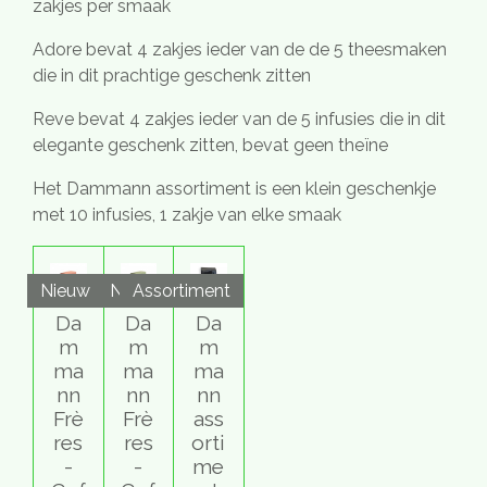
zakjes per smaak
Adore bevat 4 zakjes ieder van de de 5 theesmaken
die in dit prachtige geschenk zitten
Reve bevat 4 zakjes ieder van de 5 infusies die in dit
elegante geschenk zitten, bevat geen theïne
Het Dammann assortiment is een klein geschenkje
met 10 infusies, 1 zakje van elke smaak
Nieuw
Nieuw
Assortiment
Da
Da
Da
m
m
m
ma
ma
ma
nn
nn
nn
Frè
Frè
ass
res
res
orti
-
-
me