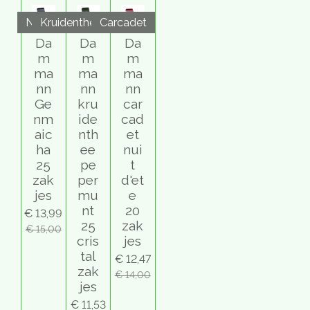
Nieuw
Kruidenthee
Carcadet
Da
Da
Da
m
m
m
ma
ma
ma
nn
nn
nn
Ge
kru
car
nm
ide
cad
aic
nth
et
ha
ee
nui
25
pe
t
zak
per
d'et
jes
mu
e
nt
20
€ 13,99
25
zak
€ 15,00
cris
jes
tal
€ 12,47
zak
€ 14,00
jes
€ 11,53