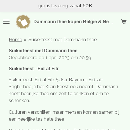
gratis levering vanaf 60€
Ga
direct
naar
Dammann thee kopen België & Nederland
de
hoofdinhoud
Home
»
Suikerfeest met Dammann thee
Suikerfeest met Dammann thee
Gepubliceerd op 1 april 2023 om 20:59
Suikerfeest - Eid-al-Fitr
Suikerfeest, Eid al Fitr, Şeker Bayramı, Eid-al-
Saghir
hoe je het Klein Feest ook noemt, Dammann
heeft heerlijke thee om zelf te drinken of om te
schenken.
Culturen verschillen, maar mensen komen samen bij
een heerlijke tas hete thee