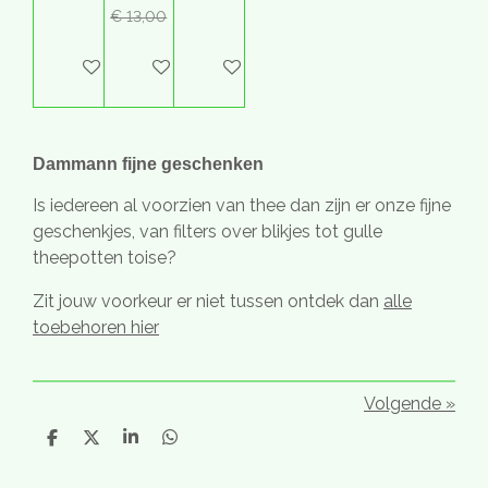
€ 13,00
In winkelwagen
Houd mij op de hoogte
In winkelwagen
Dammann fijne geschenken
Is iedereen al voorzien van thee dan zijn er onze fijne
geschenkjes, van filters over blikjes tot gulle
theepotten toise?
Zit jouw voorkeur er niet tussen ontdek dan
alle
toebehoren hier
Volgende
»
D
D
S
D
e
e
h
e
l
e
a
l