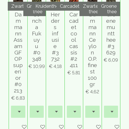
Zwart
Groene
Kruidenthee
Carcadet
Zwarte
Groene
thee
thee
thee
Da
Se
Her
Car
Da
Gro
m
nch
der
cad
m
ene
ma
a
s
et
ma
mu
nn
Fuk
inf
co
nn
ntt
Ass
uy
usi
ol
Ce
hee
am
u
e
cas
ylo
#3
GF
#0
#3
sis
n
629
OP
348
732
#2
O.P.
€ 6,09
sup
411
fine
€ 10,99
€ 4,18
eri
st
€ 5,81
or
100
#0
gr
213
€ 4,62
€ 6,83
Houd mij op de hoogte
In winkelwagen
In winkelwagen
In winkelwagen
In winkelwagen
In winkel