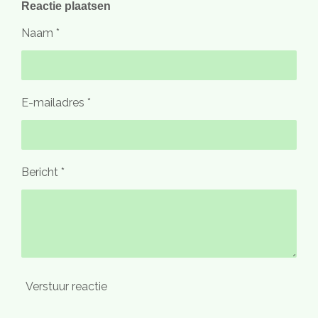
e
l
r
e
Reactie plaatsen
n
e
n
Naam *
E-mailadres *
Bericht *
Verstuur reactie