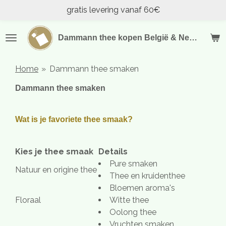
gratis levering vanaf 60€
Ga
direct
naar
Dammann thee kopen België & Nederland
de
hoofdinhoud
Home
»
Dammann thee smaken
Dammann thee smaken
Wat is je favoriete thee smaak?
Kies je thee smaak
Details
Pure smaken
Natuur en origine thee
Thee en kruidenthee
Bloemen aroma's
Floraal
Witte thee
Oolong thee
Vruchten smaken