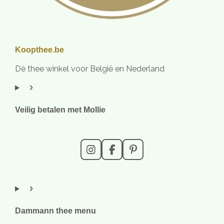
Koopthee.be
Dé thee winkel voor België en Nederland
Veilig betalen met Mollie
I
F
P
n
a
i
s
c
n
t
e
t
a
b
e
g
o
r
r
o
e
Dammann thee menu
a
k
s