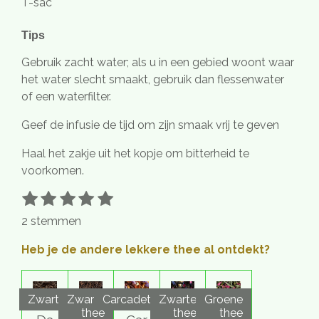
T-sac
Tips
Gebruik zacht water; als u in een gebied woont waar
het water slecht smaakt, gebruik dan flessenwater
of een waterfilter.
Geef de infusie de tijd om zijn smaak vrij te geven
Haal het zakje uit het kopje om bitterheid te
voorkomen.
1
2
3
4
5
S
R
t
s
s
s
s
s
a
2 stemmen
e
t
t
t
t
t
t
m
e
e
e
e
e
i
Heb je de andere lekkere thee al ontdekt?
m
r
r
r
r
r
e
n
n
r
r
r
r
g
e
e
e
e
Zwart
Zwarte
Carcadet
Zwarte
Groene
:
thee
thee
thee
n
n
n
n
5