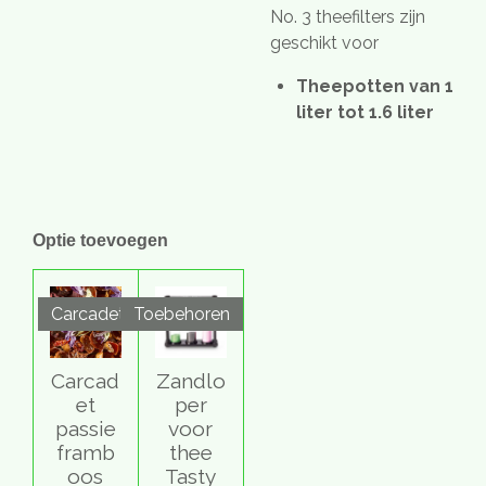
No. 3 theefilters zijn
geschikt voor
Theepotten
van 1
liter tot 1.6 liter
Optie toevoegen
Carcadet
Toebehoren
Carcad
Zandlo
et
per
passie
voor
framb
thee
oos
Tasty