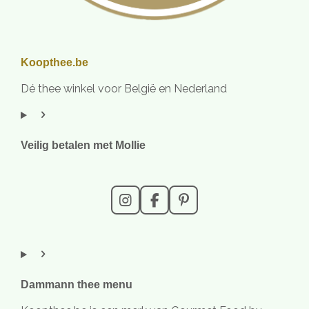
Koopthee.be
Dé thee winkel voor België en Nederland
Veilig betalen met Mollie
I
F
P
n
a
i
s
c
n
t
e
t
a
b
e
g
o
r
r
o
e
Dammann thee menu
a
k
s