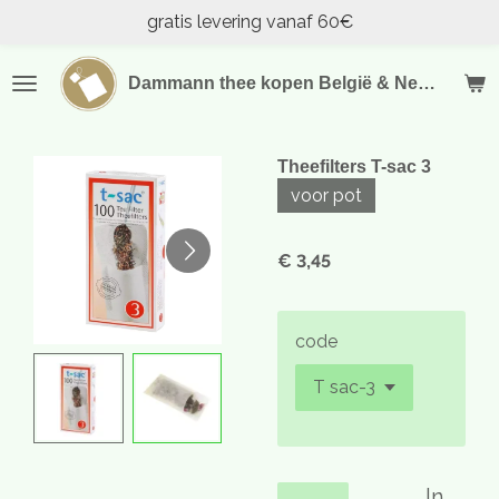
gratis levering vanaf 60€
Ga
direct
naar
Dammann thee kopen België & Nederland
de
hoofdinhoud
Theefilters T-sac 3
voor pot
€ 3,45
code
In