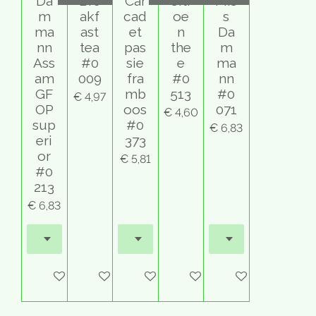
Da
Bre
Car
Citr
Mis
m
akf
cad
oe
s
s
ma
ast
et
n
Da
t
nn
tea
pas
the
m
e
Ass
#0
sie
e
ma
r
am
009
fra
#0
nn
r
GF
mb
513
#0
€ 4,97
e
OP
oos
071
€ 4,60
n
sup
#0
€ 6,83
eri
373
or
€ 5,81
#0
213
€ 6,83
Houd mij op de hoogte
In winkelwagen
In winkelwagen
In winkelwagen
In winkelwagen