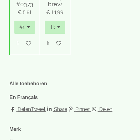
#0373
brew
€ 5,81
€ 14,99
In winkelwagen
In winkelwagen
Alle toebehoren
En Français
Delen
Tweet
Share
Pinnen
Delen
Merk