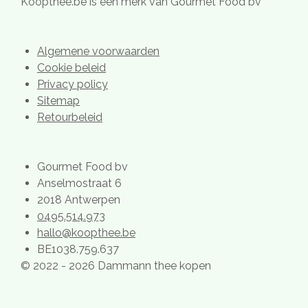
m
t
Koopthee.be is een merk van Gourmet Food bv
Algemene voorwaarden
Cookie beleid
Privacy policy
Sitemap
Retourbeleid
Gourmet Food bv
Anselmostraat 6
2018 Antwerpen
0495.514.973
hallo@koopthee.be
BE1038.759.637
© 2022 - 2026 Dammann thee kopen