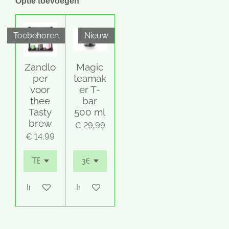
Optie toevoegen
Toebehoren
Nieuw
Zandlo
Magic
per
teamak
voor
er T-
thee
bar
Tasty
500 ml
brew
€ 29,99
€ 14,99
In winkelwagen
In winkelwagen