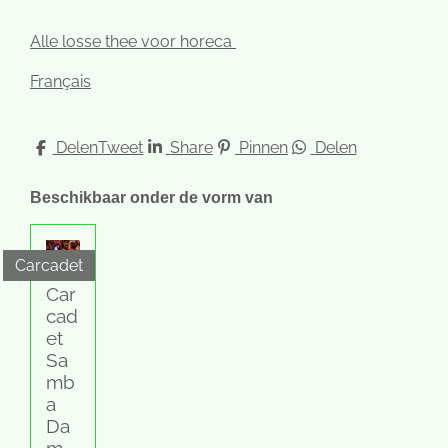
Alle losse thee voor horeca
Français
Delen
Tweet
Share
Pinnen
Delen
Beschikbaar onder de vorm van
Carcadet
Car
cad
et
Sa
mb
a
Da