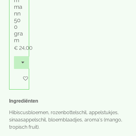
m
ma
nn
50
0
gra
m
€ 24,00
In winkelwagen
Ingrediënten
Hibiscusbloemen, rozenbottelschil, appelstukjes,
sinaasappelschil, bloemblaadjes, aroma's (mango,
tropisch fruit).