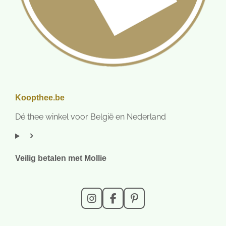
Koopthee.be
Dé thee winkel voor België en Nederland
Veilig betalen met Mollie
I
F
P
n
a
i
s
c
n