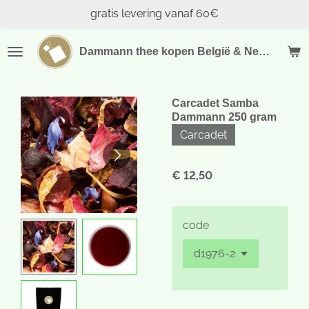
gratis levering vanaf 60€
Ga
direct
naar
Dammann thee kopen België & Nederland
de
hoofdinhoud
Carcadet Samba
Dammann 250 gram
Carcadet
€ 12,50
code