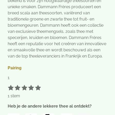
bekend is voor zijn hoogwaardige theesoorten en
unieke smaken. Dammann Frères produceert een
breed scala aan theesoorten, variërend van
traditionele groene en zwarte thee tot fruit- en
bloemengeuren. Dammann heeft ook een collectie
van exclusieve theemengsels, zoals thee met
specerijen, kruiden en bloemen. Dammann Frères
heeft een reputatie voor het creëren van innovatieve
en smaakvolle thee en wordt beschouwd als een
van de top theeleveranciers in Frankrijk en Europa.
Pairing
1
1
2
3
4
5
S
R
t
s
s
s
s
s
a
1 stem
e
t
t
t
t
t
t
m
e
e
e
e
e
i
Heb je de andere lekkere thee al ontdekt?
m
r
r
r
r
r
e
n