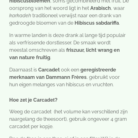
hibiscusbloemen
, soms gecombineerd met fruit. De
oorsprong van het woord ligt in het
Arabisch
, waar
karkadeh
traditioneel verwijst naar een drank van
gedroogde bloemen van de
Hibiscus sabdariffa
.
In warme landen is deze drank al lange tijd populair
als verfrissende dorstlesser. De smaak wordt
meestal omschreven als
friszuur, licht wrang en
van nature fruitig
.
Daarnaast is
Carcadet
ook een
geregistreerde
merknaam van Dammann Frères
, gebruikt voor
hun eigen melanges van hibiscus en vruchten.
Hoe zet je Carcadet?
Weeg de carcadet (het volume kan verschillend zijn
naargelang de theesoort), gebruik ongeveer 4 gram
carcadet per kopje.