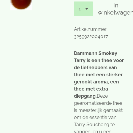
In
winkelwage
Artikelnummer:
3259922004017
Dammann Smokey
Tarry is een
thee voor
de liefhebbers van
thee met een sterker
gerookt aroma, een
thee met extra
diepgang.
Deze
gearomatiseerde thee
is meesterlijk gemaakt
om de essentie van
Tarry Souchong te
vangen, en u een