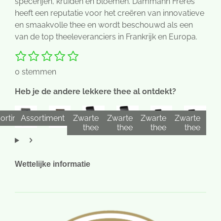
specerijen, kruiden en bloemen. Dammann Frères
heeft een reputatie voor het creëren van innovatieve
en smaakvolle thee en wordt beschouwd als een
van de top theeleveranciers in Frankrijk en Europa.
1
2
3
4
5
S
R
t
s
s
s
s
s
a
0 stemmen
e
t
t
t
t
t
t
m
e
e
e
e
e
i
Heb je de andere lekkere thee al ontdekt?
m
r
r
r
r
r
e
n
n
r
r
r
r
g
ortiment
Assortiment
Zwarte
Zwarte
Zwarte
Zwarte
e
e
e
e
:
thee
thee
thee
thee
n
n
n
n
0
s
t
Wettelijke informatie
e
r
r
e