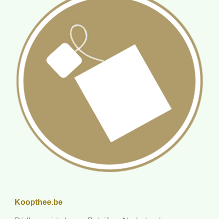
n
Koopthee.be