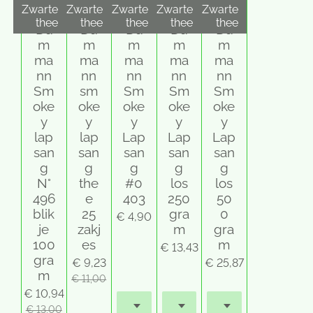
Zwarte
Zwarte
Zwarte
Zwarte
Zwarte
thee
thee
thee
thee
thee
Da
Da
Da
Da
Da
m
m
m
m
m
ma
ma
ma
ma
ma
nn
nn
nn
nn
nn
Sm
sm
Sm
Sm
Sm
oke
oke
oke
oke
oke
y
y
y
y
y
lap
lap
Lap
Lap
Lap
san
san
san
san
san
g
g
g
g
g
N°
the
#0
los
los
496
e
403
250
50
blik
25
gra
0
€ 4,90
je
zakj
m
gra
100
es
m
€ 13,43
gra
€ 9,23
€ 25,87
m
€ 11,00
€ 10,94
€ 13,00