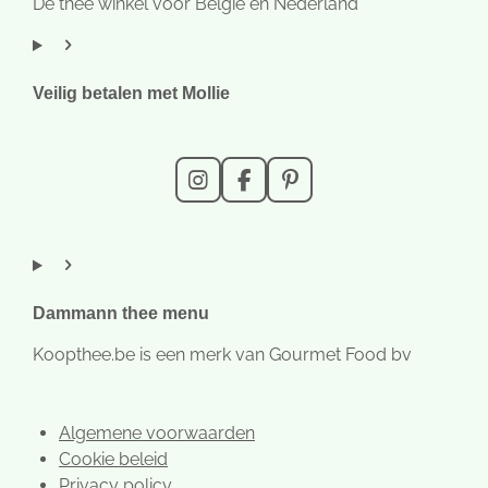
Dé thee winkel voor België en Nederland
Veilig betalen met Mollie
I
F
P
n
a
i
s
c
n
t
e
t
a
b
e
g
o
r
r
o
e
Dammann thee menu
a
k
s
m
t
Koopthee.be is een merk van Gourmet Food bv
Algemene voorwaarden
Cookie beleid
Privacy policy