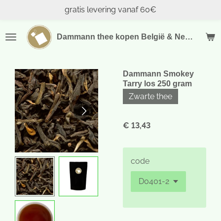
gratis levering vanaf 60€
Ga
direct
naar
Dammann thee kopen België & Nederland
de
hoofdinhoud
Dammann Smokey
Tarry los 250 gram
Zwarte thee
€ 13,43
code