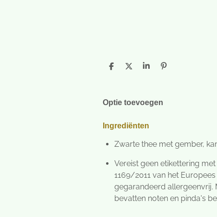
D
D
S
P
e
e
h
i
l
e
a
n
e
l
r
n
n
e
e
Optie toevoegen
n
Ingrediënten
Zwarte thee met gember, kan
Vereist geen etikettering met
1169/2011 van het Europees 
gegarandeerd allergeenvrij
bevatten noten en pinda's be