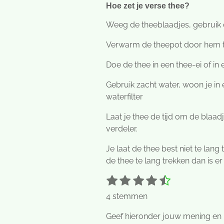
Hoe zet je verse thee?
Weeg de theeblaadjes, gebruik o
Verwarm de theepot door hem 
Doe de thee in een thee-ei of in 
Gebruik zacht water, woon je in
waterfilter
Laat je thee de tijd om de blaad
verdeler.
Je laat de thee best niet te lang
de thee te lang trekken dan is er
1
2
3
4
5
S
R
t
s
s
s
s
s
a
4 stemmen
e
t
t
t
t
t
t
m
e
e
e
e
e
i
Geef hieronder jouw
mening
en 
m