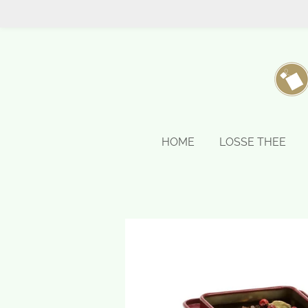
Ga
direct
naar
de
hoofdinhoud
HOME
LOSSE THEE