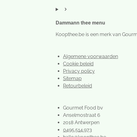
g
o
t
r
o
e
a
k
r
m
e
Dammann thee menu
s
t
Koopthee.be is een merk van Gour
Algemene voorwaarden
Cookie beleid
Privacy policy
Sitemap
Retourbeleid
Gourmet Food bv
Anselmostraat 6
2018 Antwerpen
0495.514.973