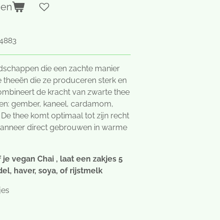
gen
4883
schappen die een zachte manier
de theeën die ze produceren sterk en
ombineert de kracht van zwarte thee
iden: gember, kaneel, cardamom,
De thee komt optimaal tot zijn recht
wanneer direct gebrouwen in warme
 je vegan Chai , laat een zakjes 5
l, haver, soya, of rijstmelk
jes