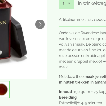
In winkelwa
Artikelnummer:
325992007
Ondanks de Rwandese land
van leven inspireren, zijn 
vol van smaak. De blend c
met de geur van fijne kru
roze bessen en kruidnagel. 
met een druppel melk of 
melk.
Met deze thee
maak je zelf
minuten trekken in amande
Inhoud
: 150 gram = 75 kop
Bereiding:
Extractietijd: 4-5 minuten