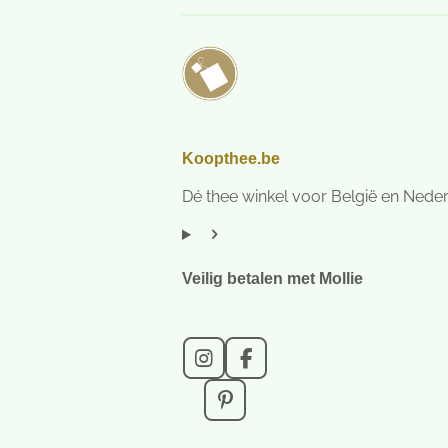
Koopthee.be
Dé thee winkel voor België en Nede
Veilig betalen met Mollie
I
F
n
a
s
c
P
t
e
i
a
b
n