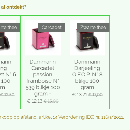
 al ontdekt?
rte thee
Carcadet
Zwarte thee
mann
Dammann
Dammann
ong
Carcadet
Darjeeling
st N° 6
passion
G.F.O.P. N° 8
e 100
framboise N°
blikje 100
am
539 blikje 100
gram
gram -
€ 13,71
€ 13,50
€ 17,00
€ 12,13
€ 15,00
oop op afstand, artikel 14 Verordening (EG) nr. 1169/2011.