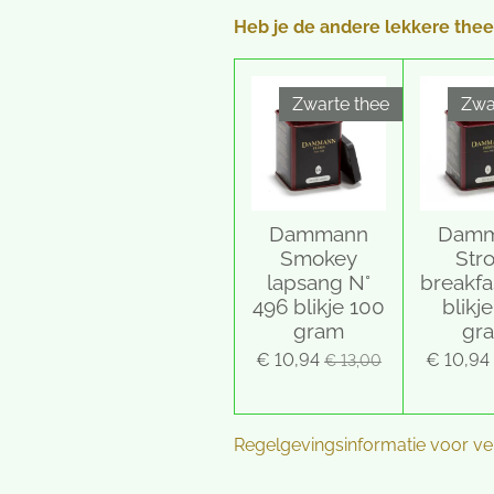
r
r
r
r
r
e
n
Heb je de andere lekkere thee
n
r
r
r
r
g
e
e
e
e
:
n
n
n
n
4
Zwarte thee
Zwa
.
2
5
s
t
Dammann
Dam
e
Smokey
Str
r
lapsang N°
breakfa
r
496 blikje 100
blikj
e
gram
gr
n
€ 10,94
€ 10,94
€ 13,00
Regelgevingsinformatie voor verk