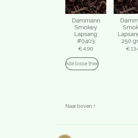
Dammann
Damm
Smokey
Smo
Lapsang
Lapsan
#0403
250 g
€ 4,90
€ 13,
Alle losse thee
Naar boven ↑