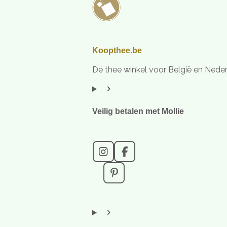
Koopthee.be
Dé thee winkel voor België en Nede
Veilig betalen met Mollie
I
F
n
a
s
c
P
t
e
i
a
b
n
g
o
t
r
o
e
a
k
r