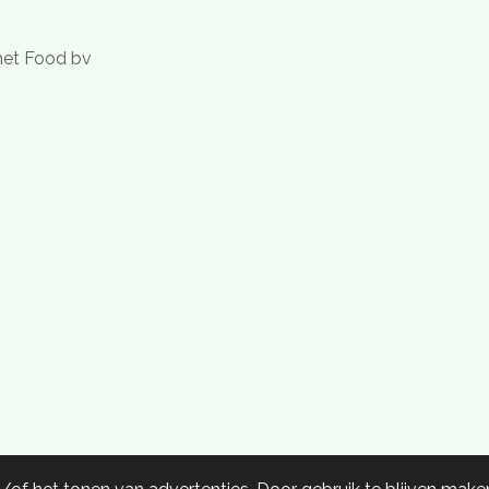
met Food bv
en