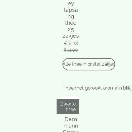
ey
lapsa
ng
thee
25
zakjes
€ 9,23
€ 11,00
Alle thee in cristal zakjes
Thee met gerookt aroma in blik
Zwarte
thee
Dam
mann