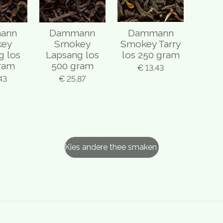
ann
Dammann
Dammann
key
Smokey
Smokey Tarry
g los
Lapsang los
los 250 gram
ram
500 gram
€ 13,43
43
€ 25,87
Kies andere thee smaken