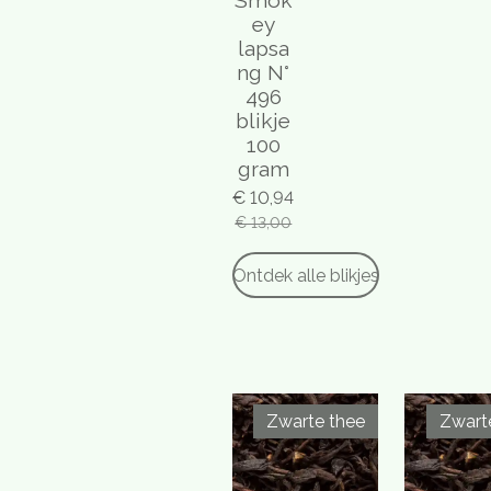
Smok
ey
lapsa
ng N°
496
blikje
100
gram
€ 10,94
€ 13,00
Ontdek alle blikjes
Zwarte thee
Zwart