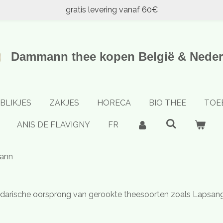
gratis levering vanaf 60€
Dammann thee kopen België & Neder
BLIKJES
ZAKJES
HORECA
BIO THEE
TOE
ANIS DE FLAVIGNY
FR
ann
endarische oorsprong van gerookte theesoorten zoals Lapsa