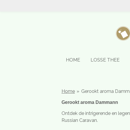
Ga
direct
naar
de
hoofdinhoud
HOME
LOSSE THEE
Home
»
Gerookt aroma Damm
Gerookt aroma Dammann
Ontdek de intrigerende en leg
Russian Caravan.