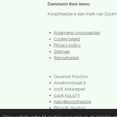
m
e
Dammann thee menu
s
t
Koopthee.be is een merk van Gour
Algemene voorwaarden
Cookie beleid
Privacy policy
Sitemap
Retourbeleid
Gourmet Food bv
Anselmostraat 6
2018 Antwerpen
0495.514.973
hallo@koopthee.be
BE1038.759.637
© 2022 - 2026 Dammann thee kop