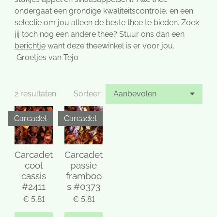
ondergaat een grondige kwaliteitscontrole, en een
selectie om jou alleen de beste thee te bieden. Zoek
jij toch nog een andere thee? Stuur ons dan een
berichtje
want deze theewinkel is er voor jou.
Groetjes van Tejo
2 resultaten
Sorteer:
Carcadet
Carcadet
Carcadet
Carcadet
cool
passie
cassis
framboo
#2411
s #0373
€ 5,81
€ 5,81