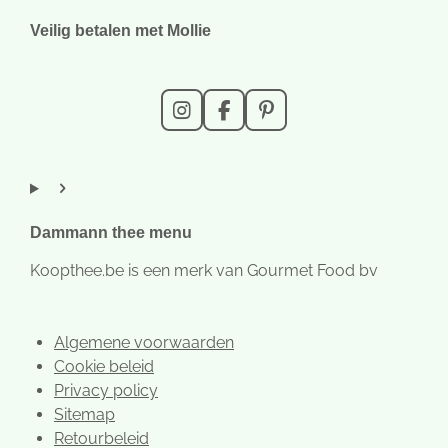
Veilig betalen met Mollie
I
F
P
n
a
i
s
c
n
t
e
t
a
b
e
g
o
r
r
o
e
Dammann thee menu
a
k
s
m
t
Koopthee.be is een merk van Gourmet Food bv
Algemene voorwaarden
Cookie beleid
Privacy policy
Sitemap
Retourbeleid