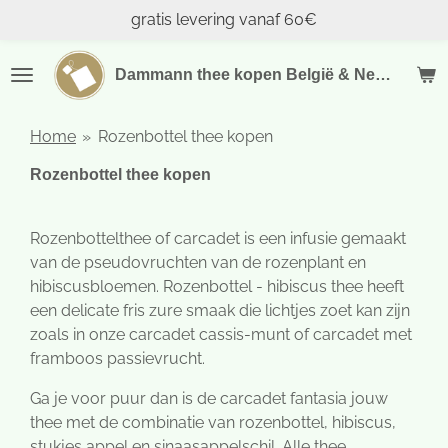
gratis levering vanaf 60€
Ga
direct
naar
Dammann thee kopen België & Nederland
de
hoofdinhoud
Home
»
Rozenbottel thee kopen
Rozenbottel thee kopen
Rozenbottelthee of carcadet is een infusie gemaakt
van de pseudovruchten van de rozenplant en
hibiscusbloemen. Rozenbottel - hibiscus thee heeft
een delicate fris zure smaak die lichtjes zoet kan zijn
zoals in onze carcadet cassis-munt of carcadet met
framboos passievrucht.
Ga je voor puur dan is de carcadet fantasia jouw
thee met de combinatie van rozenbottel, hibiscus,
stukjes appel en sinaasappelschil. Alle thee