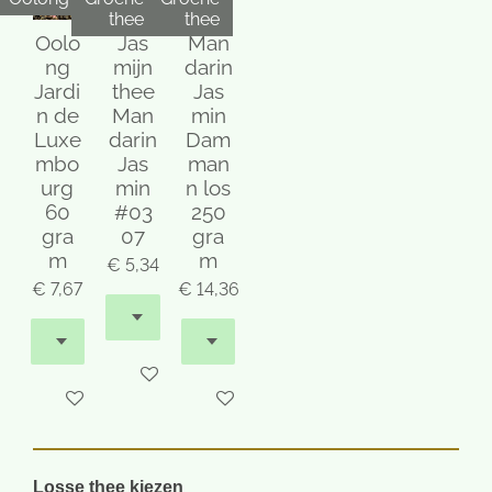
thee
thee
Oolo
Jas
Man
ng
mijn
darin
Jardi
thee
Jas
n de
Man
min
Luxe
darin
Dam
mbo
Jas
man
urg
min
n los
60
#03
250
gra
07
gra
m
m
€ 5,34
€ 7,67
€ 14,36
In winkelwagen
In winkelwagen
Houd mij op de hoogte
Losse thee kiezen