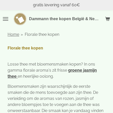
gratis levering vanaf 60€
Ga
direct
naar
Dammann thee kopen België & Nederland
de
hoofdinhoud
Home
»
Florale thee kopen
Florale thee kopen
Losse thee met bloemensmaken kopen? In ons
gamma florale aroma's zit frisse
groene jasmijn
thee
en heerlijke oolong.
Bloemensmaken zijn waarschijnlijk de eerste
smaken die de mens toevoegde aan zijn thee. De
verleiding om de aromas van rozen, jasmijn of
andere bloempjes toe te voegen aan de thee was
onweerstaanbaar. Die smaak kan je vandaag vinden