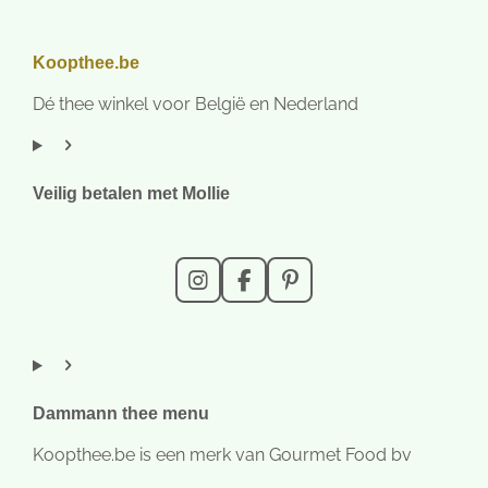
Koopthee.be
Dé thee winkel voor België en Nederland
Veilig betalen met Mollie
I
F
P
n
a
i
s
c
n
t
e
t
a
b
e
g
o
r
r
o
e
Dammann thee menu
a
k
s
m
t
Koopthee.be is een merk van Gourmet Food bv