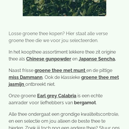
Losse groene thee kopen? Hier staat alle verse
groene thee die we voor jou selecteerden.
In het koopthee assortiment lekkere thee zit origine
thee als
Chinese gunpowder
en
Japanse Sencha
.
Naast frisse
groene thee met munt
en de pittige
miss Dammann
. Ook de klassieke
groene thee met
jasmijn
ontbreekt niet.
Onze groene
Earl grey Calabria
is een echte
aanrader voor liefhebbers van
bergamot
.
Alle thee ondergaat een grondige kwaliteitscontrole,
en een selectie om jou alleen de beste thee te
bieden. Zoek jij toch nog een andere thee? Stuur ons