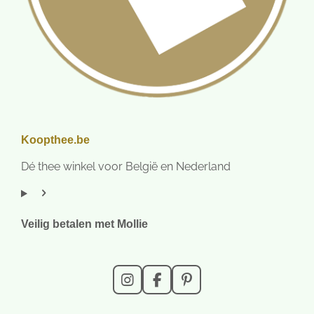
Koopthee.be
Dé thee winkel voor België en Nederland
Veilig betalen met Mollie
I
F
P
n
a
i
s
c
n