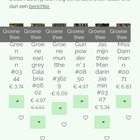
dan een
berichtje.
Groene
Groene
Groene
Groene
Groene
Groene
thee
thee
thee
thee
thee
thee
Gree
Groe
Groe
Gun
Jas
Miss
n
ne
ne
pow
mijn
Dam
lemo
earl
mun
der
thee
man
n
grey
tthe
n° 1
Man
n
#03
Cala
e
#08
darin
#00
44
bria
#362
50
Jas
71
#06
9
min
€ 3,74
€ 4,97
€ 6,83
02
#03
€ 6,09
07
€ 4,97
€ 5,34
€ 6,50
In winkelwagen
In winkelwagen
In winke
In winkelwagen
In winkelwagen
In winkelwagen