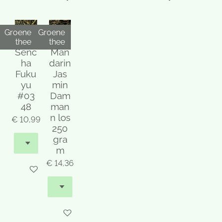
Groene
Groene
thee
thee
Senc
Man
ha
darin
Fuku
Jas
yu
min
#03
Dam
48
man
n los
€ 10,99
250
gra
m
€ 14,36
In winkelwagen
Houd mij op de hoogte