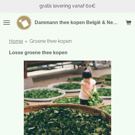
gratis levering vanaf 60€
Ga
direct
naar
Dammann thee kopen België & Nederland
de
hoofdinhoud
Home
»
Groene thee kopen
Losse groene thee kopen